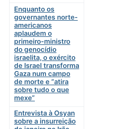
Enquanto os
governantes norte-
americanos
aplaudem o
primeiro-ministro
do genocídio
israelita, o exército
de Israel transforma
Gaza num campo
de morte e “atira
sobre tudo o que
mexe”
Entrevista à Osyan
sobre a insurreição