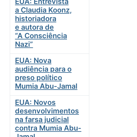
EUA: Entrevista
a Claudia Koonz,
historiadora
e autora de
“A Consciência
Nazi”
EUA: Nova
audiência para o
preso político
Mumia Abu-Jamal
EUA: Novos
desenvolvimentos
na farsa judicial
contra Mumia Abu-
Jamal