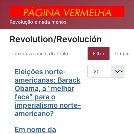
Revolução e nada menos
Revolution/Revolución
Introduza parte do título
Filtro
Limpar
Qtd. a exibir
Eleições norte-
americanas: Barack
Obama, a “melhor
face” para o
imperialismo norte-
americano?
Em nome da