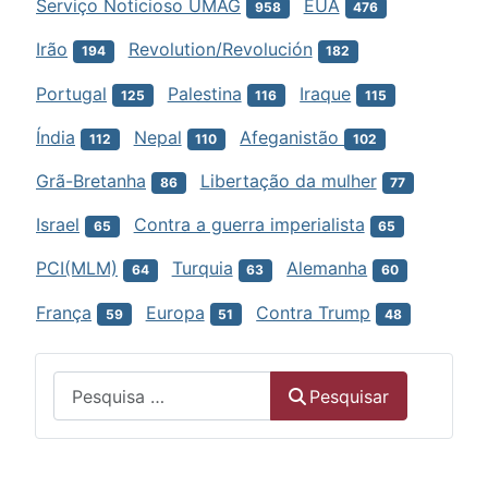
Serviço Noticioso UMAG
EUA
958
476
Irão
Revolution/Revolución
194
182
Portugal
Palestina
Iraque
125
116
115
Índia
Nepal
Afeganistão
112
110
102
Grã-Bretanha
Libertação da mulher
86
77
Israel
Contra a guerra imperialista
65
65
PCI(MLM)
Turquia
Alemanha
64
63
60
França
Europa
Contra Trump
59
51
48
Menu
Pesquisar