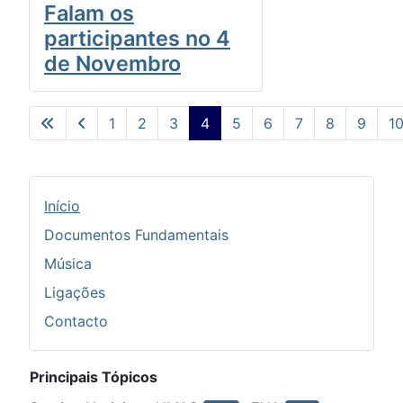
Falam os
participantes no 4
de Novembro
1
2
3
4
5
6
7
8
9
1
Pág. 4 de 10
Início
Documentos Fundamentais
Música
Ligações
Contacto
Principais Tópicos