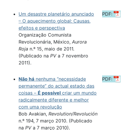
Um desastre planetário anunciado
PDF:
– O aquecimento global: Causas,
efeitos e perspectiva
Organização Comunista
Revolucionária, México,
Aurora
Roja
n.º 15, maio de 2011.
(Publicado na
PV
a 7 novembro
2011).
Não há
nenhuma “necessidade
PDF:
permanente” do actual estado das
coisas –
É possível
criar um mundo
radicalmente diferente e melhor
com uma revolução
Bob Avakian,
Revolution/Revolución
n.º 194, 7 março 2010. (Publicado
na
PV
a 7 março 2010).