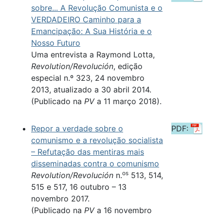
sobre... A Revolução Comunista e o
VERDADEIRO Caminho para a
Emancipação: A Sua História e o
Nosso Futuro
Uma entrevista a Raymond Lotta,
Revolution/Revolución
, edição
especial n.º 323, 24 novembro
2013, atualizado a 30 abril 2014.
(Publicado na
PV
a 11 março 2018).
Repor a verdade sobre o
PDF:
comunismo e a revolução socialista
– Refutação das mentiras mais
disseminadas contra o comunismo
os
Revolution/Revolución
n.
513, 514,
515 e 517, 16 outubro – 13
novembro 2017.
(Publicado na
PV
a 16 novembro