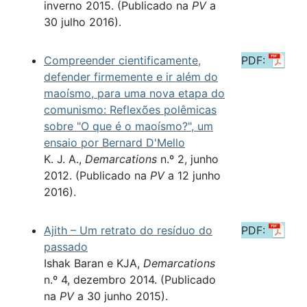
inverno 2015. (Publicado na
PV
a
30 julho 2016).
Compreender cientificamente,
PDF:
defender firmemente e ir além do
maoísmo, para uma nova etapa do
comunismo: Reflexões polêmicas
sobre "O que é o maoísmo?", um
ensaio por Bernard D'Mello
K. J. A.,
Demarcations
n.º 2, junho
2012. (Publicado na
PV
a 12 junho
2016).
Ajith – Um retrato do resíduo do
PDF:
passado
Ishak Baran e KJA,
Demarcations
n.º 4, dezembro 2014. (Publicado
na
PV
a 30 junho 2015).