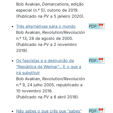
Bob Avakian,
Demarcations
, edição
especial (n.º 5), outono de 2019.
(Publicado na
PV
a 5 janeiro 2020).
Três alternativas para o mundo
PDF:
Bob Avakian,
Revolution/Revolución
n.º 13, 28 de agosto de 2005.
(Publicado na
PV
a 2 novembro
2019).
Os fascistas e a destruição da
PDF:
“República de Weimar”... E o que a
irá substituir
Bob Avakian,
Revolution/Revolución
n.º 9, 24 julho 2005, republicado a
10 novembro 2016.
(Publicado na
PV
a 8 abril 2018).
Não sabes o que crês que “sabes”
PDF: