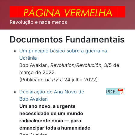
Revolução e nada menos
Documentos Fundamentais
Um princípio básico sobre a guerra na
Ucrânia
Bob Avakian,
Revolution/Revolución
, 3/5 de
março de 2022.
(Publicado na
PV
a 24 julho 2022).
Declaração de Ano Novo de
PDF:
Bob Avakian
Um ano novo, a urgente
necessidade de um mundo
radicalmente novo — para
emancipar toda a humanidade