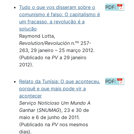
Tudo o que vos disseram sobre o
PDF:
comunismo é falso: O capitalismo é
um fracasso, a revolução é a
solução
Raymond Lotta,
os
Revolution/Revolución
n.
257-
263, 29 janeiro – 25 março 2012.
(Publicado na
PV
a 29 janeiro
2012).
Relato da Tunísia: O que aconteceu,
PDF:
porquê e que mais pode vir a
acontecer
Serviço Noticioso Um Mundo A
Ganhar
(
SNUMAG
), 23 e 30 de
maio e 6 de junho de 2011.
(Publicado na
PV
nos mesmos
dias).