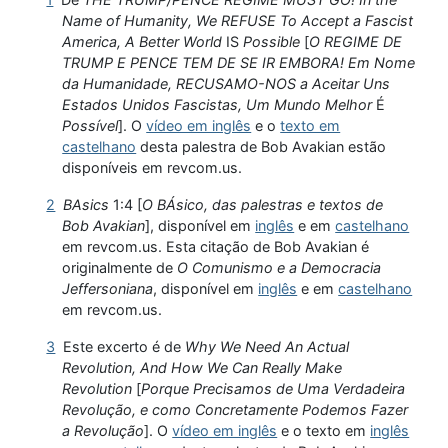
Name of Humanity, We REFUSE To Accept a Fascist
America, A Better World
IS
Possible
[
O REGIME DE
TRUMP E PENCE TEM DE SE IR EMBORA! Em Nome
da Humanidade, RECUSAMO-NOS a Aceitar Uns
Estados Unidos Fascistas, Um Mundo Melhor
É
Possível
]. O
vídeo em inglês
e o
texto em
castelhano
desta palestra de Bob Avakian estão
disponíveis em revcom.us.
2
BAsics
1:4 [
O BÁsico, das palestras e textos de
Bob Avakian
], disponível em
inglês
e em
castelhano
em revcom.us. Esta citação de Bob Avakian é
originalmente de
O Comunismo e a Democracia
Jeffersoniana
, disponível em
inglês
e em
castelhano
em revcom.us.
3
Este excerto é de
Why We Need An Actual
Revolution, And How We Can Really Make
Revolution
[
Porque Precisamos de Uma Verdadeira
Revolução, e como Concretamente Podemos Fazer
a Revolução
]. O
vídeo em inglês
e o texto em
inglês