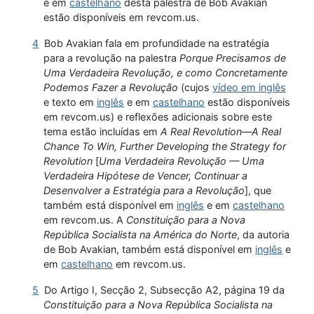
e em
castelhano
desta palestra de Bob Avakian
estão disponíveis em revcom.us.
4
Bob Avakian fala em profundidade na estratégia
para a revolução na palestra
Porque Precisamos de
Uma Verdadeira Revolução, e como Concretamente
Podemos Fazer a Revolução
(cujos
vídeo em inglês
e texto em
inglês
e em
castelhano
estão disponíveis
em revcom.us) e reflexões adicionais sobre este
tema estão incluídas em
A Real Revolution—A Real
Chance To Win, Further Developing the Strategy for
Revolution
[
Uma Verdadeira Revolução — Uma
Verdadeira Hipótese de Vencer, Continuar a
Desenvolver a Estratégia para a Revolução
], que
também está disponível em
inglês
e em
castelhano
em revcom.us. A
Constituição para a Nova
República Socialista na América do Norte
, da autoria
de Bob Avakian, também está disponível em
inglês
e
em
castelhano
em revcom.us.
5
Do Artigo I, Secção 2, Subsecção A2, página 19 da
Constituição para a Nova República Socialista na