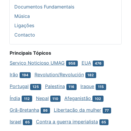
Documentos Fundamentais
Música
Ligações
Contacto
Principais Tópicos
Serviço Noticioso UMAG
EUA
958
476
Irão
Revolution/Revolución
194
182
Portugal
Palestina
Iraque
125
116
115
Índia
Nepal
Afeganistão
112
110
102
Grã-Bretanha
Libertação da mulher
86
77
Israel
Contra a guerra imperialista
65
65