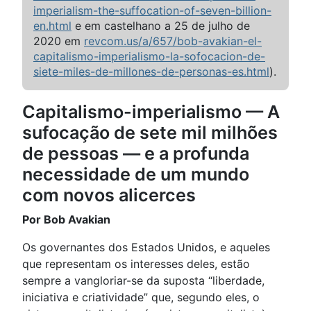
imperialism-the-suffocation-of-seven-billion-
en.html
e em castelhano a 25 de julho de
2020 em
revcom.us/a/657/bob-avakian-el-
capitalismo-imperialismo-la-sofocacion-de-
siete-miles-de-millones-de-personas-es.html
).
Capitalismo-imperialismo — A
sufocação de sete mil milhões
de pessoas — e a profunda
necessidade de um mundo
com novos alicerces
Por Bob Avakian
Os governantes dos Estados Unidos, e aqueles
que representam os interesses deles, estão
sempre a vangloriar-se da suposta “liberdade,
iniciativa e criatividade” que, segundo eles, o