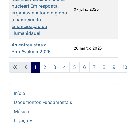
nuclear! Em resposta,
07 julho 2025
ergamos em todo o globo
a bandeira da
emancipação da
Humanidade!
As entrevistas a
20 março 2025
Bob Avakian 2025
Artigos
1
2
3
4
5
6
7
8
9
1
Pág. 1 de 26
Início
Documentos Fundamentais
Música
Ligações