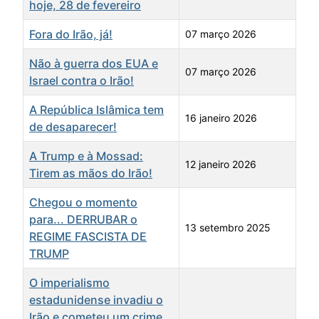
hoje, 28 de fevereiro
Fora do Irão, já!
07 março 2026
Não à guerra dos EUA e
07 março 2026
Israel contra o Irão!
A República Islâmica tem
16 janeiro 2026
de desaparecer!
A Trump e à Mossad:
12 janeiro 2026
Tirem as mãos do Irão!
Chegou o momento
para... DERRUBAR o
13 setembro 2025
REGIME FASCISTA DE
TRUMP
O imperialismo
estadunidense invadiu o
Irão e cometeu um crime