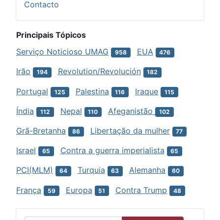
Contacto
Principais Tópicos
Serviço Noticioso UMAG
EUA
958
476
Irão
Revolution/Revolución
194
182
Portugal
Palestina
Iraque
125
116
115
Índia
Nepal
Afeganistão
112
110
102
Grã-Bretanha
Libertação da mulher
86
77
Israel
Contra a guerra imperialista
65
65
PCI(MLM)
Turquia
Alemanha
64
63
60
França
Europa
Contra Trump
59
51
48