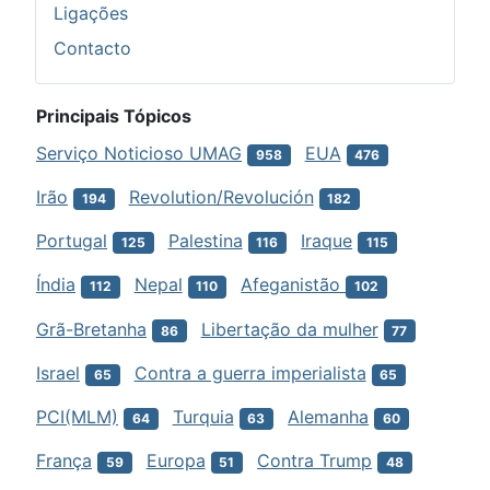
Ligações
Contacto
Principais Tópicos
Serviço Noticioso UMAG
EUA
958
476
Irão
Revolution/Revolución
194
182
Portugal
Palestina
Iraque
125
116
115
Índia
Nepal
Afeganistão
112
110
102
Grã-Bretanha
Libertação da mulher
86
77
Israel
Contra a guerra imperialista
65
65
PCI(MLM)
Turquia
Alemanha
64
63
60
França
Europa
Contra Trump
59
51
48