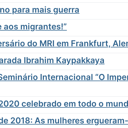
ano para mais guerra
e aos migrantes!”
sário do MRI em Frankfurt, Al
rada Ibrahim Kaypakkaya
eminário Internacional “O Imper
r 2020 celebrado em todo o mun
 de 2018: As mulheres ergueram-