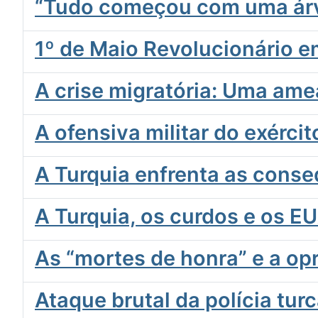
“Tudo começou com uma ár
1º de Maio Revolucionário 
A crise migratória: Uma am
A ofensiva militar do exérci
A Turquia enfrenta as conse
A Turquia, os curdos e os E
As “mortes de honra” e a op
Ataque brutal da polícia tur