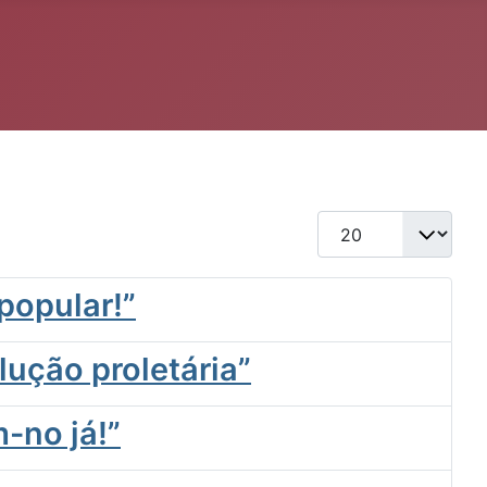
Qtd. a exibir
popular!”
lução proletária”
-no já!”