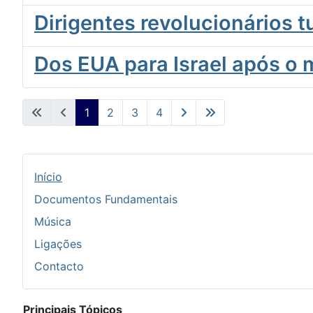
Dirigentes revolucionários 
Dos EUA para Israel após o
1
2
3
4
Início
Documentos Fundamentais
Música
Ligações
Contacto
Principais Tópicos