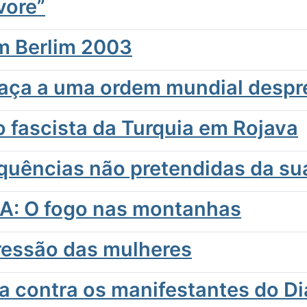
vore”
em Berlim 2003
eaça a uma ordem mundial despr
to fascista da Turquia em Rojava
quências não pretendidas da sua
UA: O fogo nas montanhas
ressão das mulheres
ca contra os manifestantes do Di