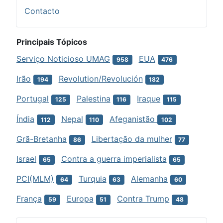
Contacto
Principais Tópicos
Serviço Noticioso UMAG
EUA
958
476
Irão
Revolution/Revolución
194
182
Portugal
Palestina
Iraque
125
116
115
Índia
Nepal
Afeganistão
112
110
102
Grã-Bretanha
Libertação da mulher
86
77
Israel
Contra a guerra imperialista
65
65
PCI(MLM)
Turquia
Alemanha
64
63
60
França
Europa
Contra Trump
59
51
48