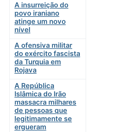
A insurreição do
povo iraniano
atinge um novo
nível
A ofensiva militar
do exército fascista
da Turquia em
Rojava
A República
Islâmica do Irão
massacra milhares
de pessoas que
legitimamente se
ergueram