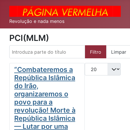
Revolução e nada menos
PCI(MLM)
Introduza parte do título
Filtro
Limpar
Qtd. a exibir
“Combateremos a
República Islâmica
do Irão,
organizaremos o
povo para a
revolução! Morte à
República Islâmica
— Lutar por uma