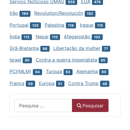
Serviço Noticioso UMAG
EUA
958
476
Irão
Revolution/Revolución
194
182
Portugal
Palestina
Iraque
125
116
115
Índia
Nepal
Afeganistão
112
110
102
Grã-Bretanha
Libertação da mulher
86
77
Israel
Contra a guerra imperialista
65
65
PCI(MLM)
Turquia
Alemanha
64
63
60
França
Europa
Contra Trump
59
51
48
Menu
Pesquisar