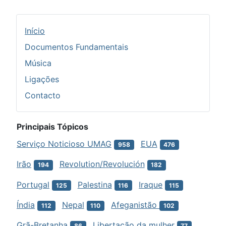
Início
Documentos Fundamentais
Música
Ligações
Contacto
Principais Tópicos
Serviço Noticioso UMAG
EUA
958
476
Irão
Revolution/Revolución
194
182
Portugal
Palestina
Iraque
125
116
115
Índia
Nepal
Afeganistão
112
110
102
Grã-Bretanha
Libertação da mulher
86
77