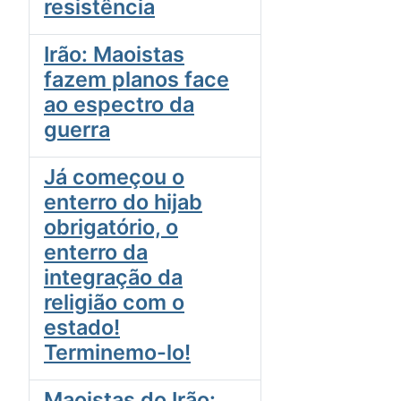
resistência
Irão: Maoistas
fazem planos face
ao espectro da
guerra
Já começou o
enterro do hijab
obrigatório, o
enterro da
integração da
religião com o
estado!
Terminemo-lo!
Maoistas do Irão: