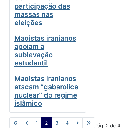
participação das
massas nas
eleições
Maoistas iranianos
apoiam a
sublevação
estudantil
Maoistas iranianos
atacam “gabarolice
nuclear” do regime
islâmico
1
2
3
4
Pág. 2 de 4