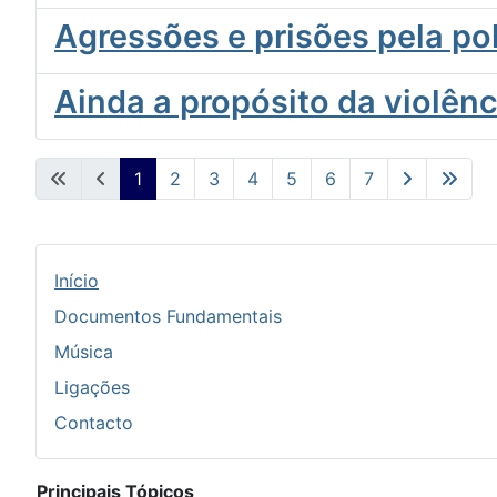
Agressões e prisões pela po
Ainda a propósito da violênc
1
2
3
4
5
6
7
Início
Documentos Fundamentais
Música
Ligações
Contacto
Principais Tópicos