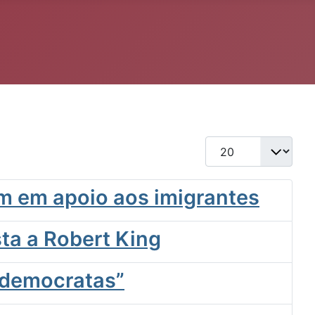
Qtd. a exibir
m em apoio aos imigrantes
ta a Robert King
“democratas”