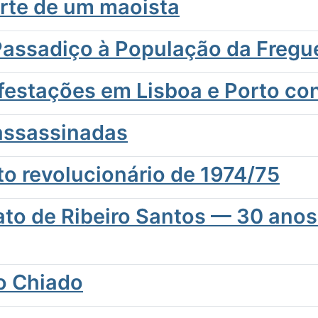
orte de um maoista
assadiço à População da Fregue
festações em Lisboa e Porto con
 assassinadas
o revolucionário de 1974/75
to de Ribeiro Santos — 30 anos
no Chiado