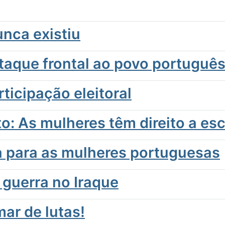
unca existiu
taque frontal ao povo português
ticipação eleitoral
to: As mulheres têm direito a es
a para as mulheres portuguesas
 guerra no Iraque
ar de lutas!