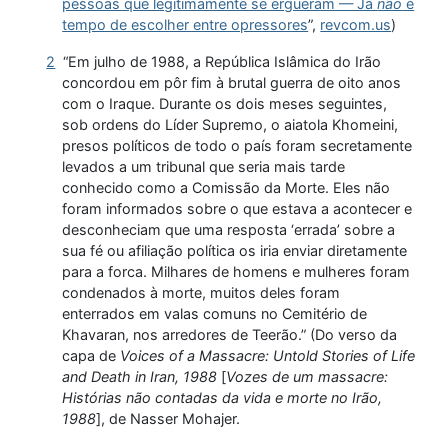
pessoas que legitimamente se ergueram — Já
não
é
tempo de escolher entre opressores
”,
revcom.us
)
2
“Em julho de 1988, a República Islâmica do Irão
concordou em pôr fim à brutal guerra de oito anos
com o Iraque. Durante os dois meses seguintes,
sob ordens do Líder Supremo, o aiatola Khomeini,
presos políticos de todo o país foram secretamente
levados a um tribunal que seria mais tarde
conhecido como a Comissão da Morte. Eles não
foram informados sobre o que estava a acontecer e
desconheciam que uma resposta ‘errada’ sobre a
sua fé ou afiliação política os iria enviar diretamente
para a forca. Milhares de homens e mulheres foram
condenados à morte, muitos deles foram
enterrados em valas comuns no Cemitério de
Khavaran, nos arredores de Teerão.” (Do verso da
capa de
Voices of a Massacre: Untold Stories of Life
and Death in Iran, 1988
[
Vozes de um massacre:
Histórias não contadas da vida e morte no Irão,
1988
], de Nasser Mohajer.