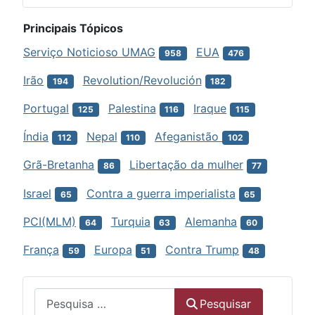
Principais Tópicos
Serviço Noticioso UMAG
EUA
958
476
Irão
Revolution/Revolución
194
182
Portugal
Palestina
Iraque
125
116
115
Índia
Nepal
Afeganistão
112
110
102
Grã-Bretanha
Libertação da mulher
86
77
Israel
Contra a guerra imperialista
65
65
PCI(MLM)
Turquia
Alemanha
64
63
60
França
Europa
Contra Trump
59
51
48
Menu
Pesquisar