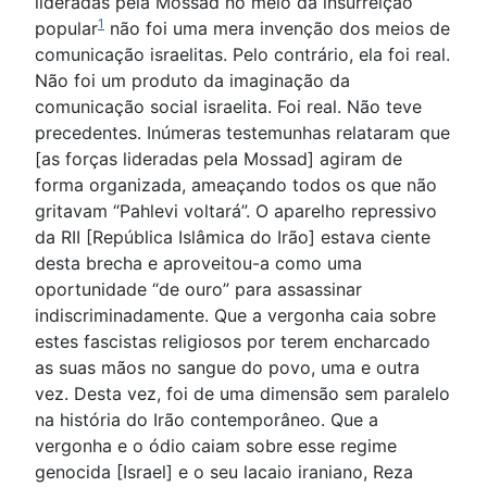
lideradas pela Mossad no meio da insurreição
1
popular
não foi uma mera invenção dos meios de
comunicação israelitas. Pelo contrário, ela foi real.
Não foi um produto da imaginação da
comunicação social israelita. Foi real. Não teve
precedentes. Inúmeras testemunhas relataram que
[as forças lideradas pela Mossad] agiram de
forma organizada, ameaçando todos os que não
gritavam “Pahlevi voltará”. O aparelho repressivo
da RII [República Islâmica do Irão] estava ciente
desta brecha e aproveitou-a como uma
oportunidade “de ouro” para assassinar
indiscriminadamente. Que a vergonha caia sobre
estes fascistas religiosos por terem encharcado
as suas mãos no sangue do povo, uma e outra
vez. Desta vez, foi de uma dimensão sem paralelo
na história do Irão contemporâneo. Que a
vergonha e o ódio caiam sobre esse regime
genocida [Israel] e o seu lacaio iraniano, Reza