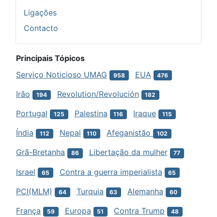
Ligações
Contacto
Principais Tópicos
Serviço Noticioso UMAG
EUA
958
476
Irão
Revolution/Revolución
194
182
Portugal
Palestina
Iraque
125
116
115
Índia
Nepal
Afeganistão
112
110
102
Grã-Bretanha
Libertação da mulher
86
77
Israel
Contra a guerra imperialista
65
65
PCI(MLM)
Turquia
Alemanha
64
63
60
França
Europa
Contra Trump
59
51
48