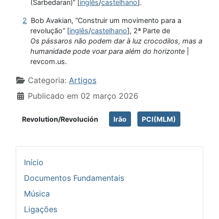
(Sarbedaran)” [
inglês
/
castelhano
].
2
Bob Avakian, “Construir um movimento para a
revolução” [
inglês
/
castelhano
], 2ª Parte de
Os pássaros não podem dar à luz crocodilos, mas a
humanidade pode voar para além do horizonte
|
revcom.us.
Detalhes
Categoria:
Artigos
Publicado em 02 março 2026
Revolution/Revolución
Irão
PCI(MLM)
Início
Documentos Fundamentais
Música
Ligações