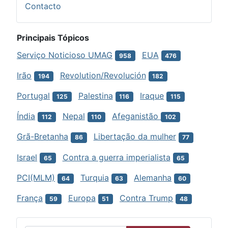
Contacto
Principais Tópicos
Serviço Noticioso UMAG
EUA
958
476
Irão
Revolution/Revolución
194
182
Portugal
Palestina
Iraque
125
116
115
Índia
Nepal
Afeganistão
112
110
102
Grã-Bretanha
Libertação da mulher
86
77
Israel
Contra a guerra imperialista
65
65
PCI(MLM)
Turquia
Alemanha
64
63
60
França
Europa
Contra Trump
59
51
48