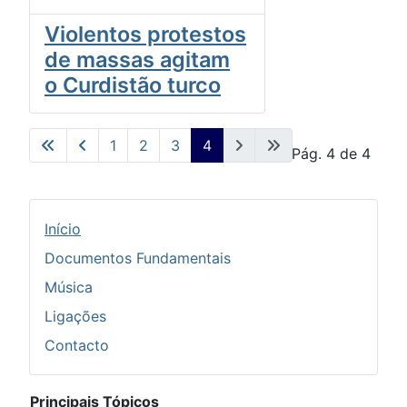
Violentos protestos
de massas agitam
o Curdistão turco
1
2
3
4
Pág. 4 de 4
Início
Documentos Fundamentais
Música
Ligações
Contacto
Principais Tópicos