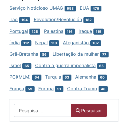
Serviço Noticioso UMAG
EUA
958
476
Irão
Revolution/Revolución
194
182
Portugal
Palestina
Iraque
125
116
115
Índia
Nepal
Afeganistão
112
110
102
Grã-Bretanha
Libertação da mulher
86
77
Israel
Contra a guerra imperialista
65
65
PCI(MLM)
Turquia
Alemanha
64
63
60
França
Europa
Contra Trump
59
51
48
Menu
Pesquisar