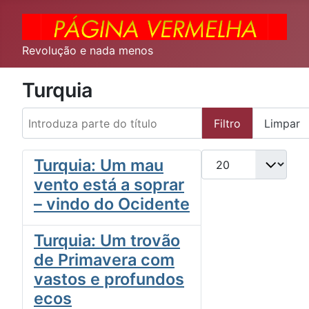
Revolução e nada menos
Turquia
Introduza parte do título
Filtro
Limpar
Qtd. a exibir
Turquia: Um mau
vento está a soprar
– vindo do Ocidente
Turquia: Um trovão
de Primavera com
vastos e profundos
ecos