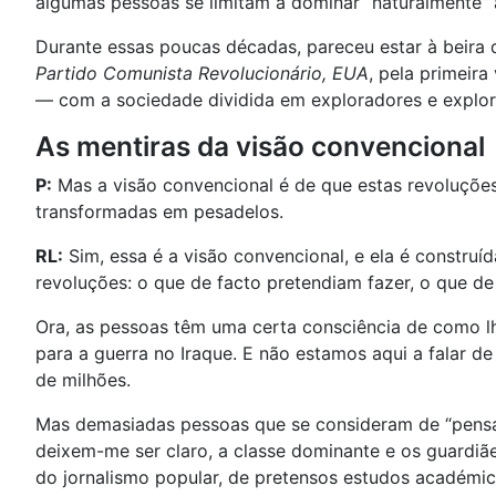
algumas pessoas se limitam a dominar “naturalmente” 
Durante essas poucas décadas, pareceu estar à beir
Partido Comunista Revolucionário, EUA
, pela primeir
— com a sociedade dividida em exploradores e explor
As mentiras da visão convencional
P:
Mas a visão convencional é de que estas revoluçõe
transformadas em pesadelos.
RL:
Sim, essa é a visão convencional, e ela é construíd
revoluções: o que de facto pretendiam fazer, o que d
Ora, as pessoas têm uma certa consciência de como l
para a guerra no Iraque. E não estamos aqui a falar 
de milhões.
Mas demasiadas pessoas que se consideram de “pensam
deixem-me ser claro, a classe dominante e os guardiãe
do jornalismo popular, de pretensos estudos académicos