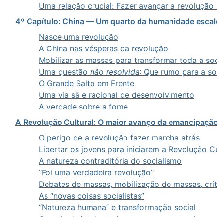
Uma relação crucial: Fazer avançar a revolução 
4º Capítulo: China — Um quarto da humanidade escal
Nasce uma revolução
A China nas vésperas da revolução
Mobilizar as massas para transformar toda a so
Uma questão
não resolvida
: Que rumo para a s
O Grande Salto em Frente
Uma via sã e racional de desenvolvimento
A verdade sobre a fome
A Revolução Cultural: O maior avanço da emancipaçã
O perigo de a revolução fazer marcha atrás
Libertar os jovens para iniciarem a Revolução Cu
A natureza contraditória do socialismo
“Foi uma verdadeira revolução”
Debates de massas, mobilização de massas, crí
As “novas coisas socialistas”
“Natureza humana” e transformação social