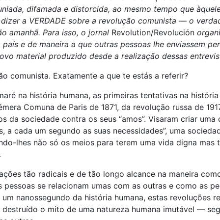
aluniada, difamada e distorcida, ao mesmo tempo que àque
 dizer a VERDADE sobre a revolução comunista — o verdad
ão amanhã. Para isso, o jornal
Revolution/Revolución
organi
 país e de maneira a que outras pessoas lhe enviassem per
ovo material produzido desde a realização dessas entrevis
ão comunista. Exatamente a que te estás a referir?
é na história humana, as primeiras tentativas na história
fémera Comuna de Paris de 1871, da revolução russa de 191
nos da sociedade contra os seus “amos”. Visaram criar u
, a cada um segundo as suas necessidades”, uma sociedade
do-lhes não só os meios para terem uma vida digna mas 
.
ções tão radicais e de tão longo alcance na maneira com
as pessoas se relacionam umas com as outras e como as pe
a um nanossegundo da história humana, estas revoluções r
e destruído o mito de uma natureza humana imutável — seg