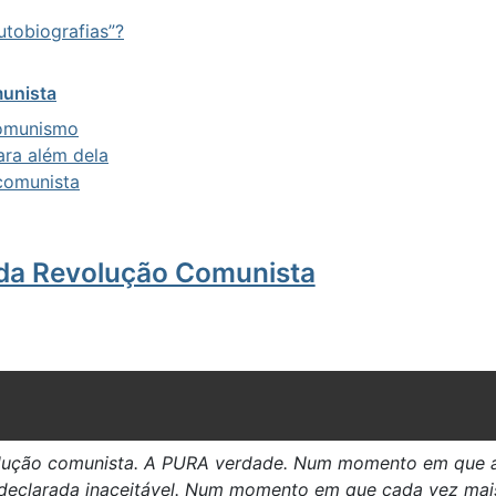
utobiografias”?
munista
comunismo
ara além dela
comunista
da Revolução Comunista
olução comunista. A PURA verdade. Num momento em que as
 é declarada inaceitável. Num momento em que cada vez ma