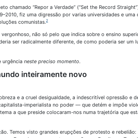
o chamado “Repor a Verdade” (“Set the Record Straight”),
–2010, fiz uma digressão por varias universidades e uma c
2
oluções comunistas.
 vergonhoso, não só pelo que indica sobre o ensino superi
ria ser radicalmente diferente, de como poderia ser um 
e urgência
neste preciso momento
.
mundo inteiramente novo
breza e a cruel desigualdade, a indescritível opressão e 
se capitalista-imperialista no poder — que detém e impõe v
stema a que preside colocaram-nos numa trajetória que está
ão. Temos visto grandes erupções de protesto e rebelião: 