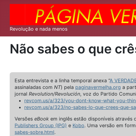
Revolução e nada menos
Não sabes o que crês
Esta entrevista e a linha temporal anexa “
A VERDADEI
assinaladas com
NT
) pela
paginavermelha.org
a part
jornal
Revolution/Revolución
, voz do Partido Comuni
revcom.us/a/323/you-dont-know-what-you-thin
revcom.us/a/323/no-sabes-lo-que-crees-que-sa
Versões
eBook
em inglês estão disponíveis através 
Publishers Group (IPG)
e
Kobo
. Uma versão em form
sabes-sobre.html
.