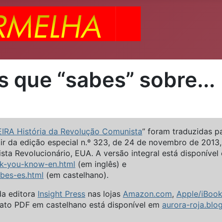
 que “sabes” sobre...
RA História da Revolução Comunista
” foram traduzidas p
ir da edição especial n.º 323, de 24 de novembro de 2013,
sta Revolucionário, EUA. A versão integral está disponível
k-you-know-en.html
(em inglês) e
bes-es.html
(em castelhano).
da editora
Insight Press
nas lojas
Amazon.com
,
Apple/iBoo
ato PDF em castelhano está disponível em
aurora-roja.bl