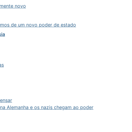
amente novo
isamos de um novo poder de estado
sia
as
pensar
na Alemanha e os nazis chegam ao poder