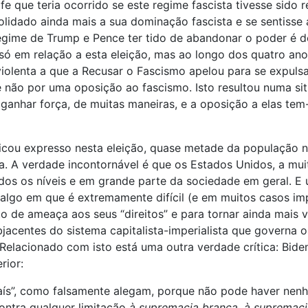
e que teria ocorrido se este regime fascista tivesse sido r
olidado ainda mais a sua dominação fascista e se sentisse
egime de Trump e Pence ter tido de abandonar o poder é d
só em relação a esta eleição, mas ao longo dos quatro an
olenta a que a Recusar o Fascismo apelou para se expulsar
 não por uma oposição ao fascismo. Isto resultou numa sit
ganhar força, de muitas maneiras, e a oposição a elas te
 ficou expresso nesta eleição, quase metade da população
ta. A verdade incontornável é que os Estados Unidos, a mu
dos os níveis e em grande parte da sociedade em geral. E u
 algo em que é extremamente difícil (e em muitos casos im
o de ameaça aos seus “direitos” e para tornar ainda mais v
jacentes do sistema capitalista-imperialista que governa o
elacionado com isto está uma outra verdade crítica: Biden
rior:
aís”, como falsamente alegam, porque não pode haver nenh
ontra qualquer limitação
à supremacia branca, à supremacia