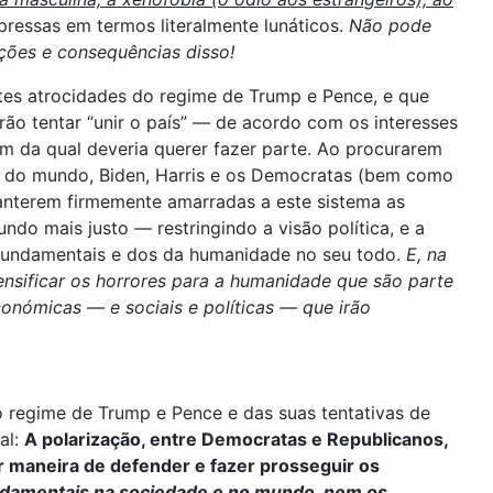
pressas em termos literalmente lunáticos.
Não pode
ações e consequências disso!
ntes atrocidades do regime de Trump e Pence, e que
rão tentar “unir o país” — de acordo com os interesses
m da qual deveria querer fazer parte. Ao procurarem
um do mundo, Biden, Harris e os Democratas (bem como
manterem firmemente amarradas a este sistema as
o mais justo — restringindo a visão política, e a
es fundamentais e dos da humanidade no seu todo.
E, na
tensificar os horrores para a humanidade que são parte
onómicas — e sociais e políticas — que irão
o regime de Trump e Pence e das suas tentativas de
al:
A polarização, entre Democratas e Republicanos,
r maneira de defender e fazer prosseguir os
ndamentais na sociedade e no mundo, nem os