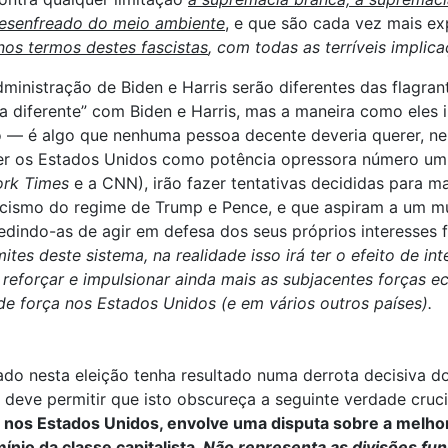
desenfreado do meio ambiente
, e que são cada vez mais ex
nos termos destes fascistas
, com todas as terríveis implic
ministração de Biden e Harris serão diferentes das flagra
a diferente” com Biden e Harris, mas a maneira como eles i
mo — é algo que nenhuma pessoa decente deveria querer, ne
manter os Estados Unidos como potência opressora número 
rk Times
e a CNN), irão fazer tentativas decididas para 
ismo do regime de Trump e Pence, e que aspiram a um mund
impedindo-as de agir em defesa dos seus próprios interess
es deste sistema, na realidade isso irá ter o efeito de in
reforçar e impulsionar ainda mais as subjacentes forças ec
de força nos Estados Unidos (e em vários outros países).
ado nesta eleição tenha resultado numa derrota decisiva d
 deve permitir que isto obscureça a seguinte verdade cruci
l nos Estados Unidos, envolve uma disputa sobre a melho
ínio da classe capitalista.
Não representa as divisões fu