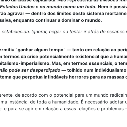
s Estados Unidos e no mundo como um todo.
Nem é possív
ão agravar — dentro dos limites deste sistema mortalmen
assiva, enquanto continuar a dominar o mundo.
stabelecida. Ignorar, negar ou tentar ir atrás de escapes i
ermitiu “ganhar algum tempo” — tanto em relação ao peri
termos da crise potencialmente existencial que a huma
italismo-imperialismo. Mas, em termos essenciais, o tem
 não pode ser desperdiçado
— tolhido num individualismo l
stema que perpetua infindáveis horrores para as massas 
erente, de acordo com o potencial para um mundo radicalm
tima instância, de toda a humanidade. É necessário adotar
e, e para se agir em relação a essas relações e proble