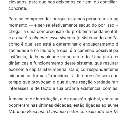
elevados, para que nos deixemos cair em, ou concilia
concreta.
Para se compreender porque estamos perante a situaç
momento — e ser-se efetivamente sacudido por isso
chegar a uma compreensão do problema fundamental e 
e o que é realmente esse sistema
(o sistema do
capita
como é que isso está a determinar o enquadramento 
sociedade e no mundo, e qual é o caminho possível pa
instância, da humanidade como um todo. Uma parte cru
dinâmicas e funcionamento deste sistema, que resulta
economia capitalista-imperialista e, correspondenteme
minaram as formas “tradicionais” de opressão sem c
tempo que provocam o que é uma reação verdadeiramen
interesses, e de facto a sua própria existência, com a
À maneira de introdução, e de questão global, em rel
ocorreram nas últimas décadas, estão ligadas ao aum
(Abrindo Brechas): O avanço histórico realizado por