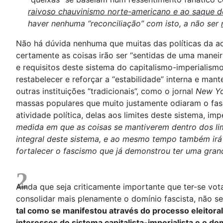
raivoso chauvinismo norte-americano e ao saque 
haver nenhuma “reconciliação” com isto, a não ser
Não há dúvida nenhuma que muitas das políticas da ad
certamente as coisas irão ser “sentidas de uma maneir
e requisitos deste sistema do capitalismo-imperialis
restabelecer e reforçar a “estabilidade” interna e 
outras instituições “tradicionais”, como o jornal
New Yo
massas populares que muito justamente odiaram o fasc
atividade política, delas aos limites deste sistema, 
medida em que as coisas se mantiverem dentro dos limit
integral deste sistema, e ao mesmo tempo também irá 
fortalecer o fascismo que já demonstrou ter uma gran
2
Ainda que seja criticamente importante que ter-se vot
consolidar mais plenamente o domínio fascista, não se
tal como se manifestou através do processo eleitora
interesses do sistema capitalista-imperialista e o dom