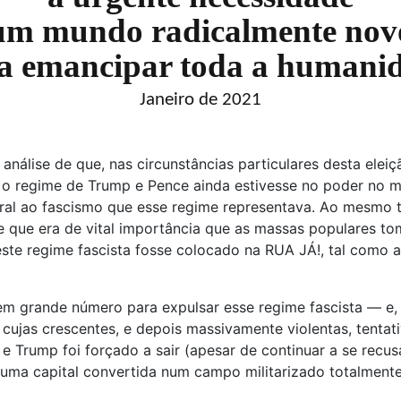
um mundo radicalmente no
a emancipar toda a humani
Janeiro de 2021
nálise de que, nas circunstâncias particulares desta elei
 o regime de Trump e Pence ainda estivesse no poder no m
oral ao fascismo que esse regime representava. Ao mesmo 
, e que era de vital importância que as massas populares 
 este regime fascista fosse colocado na RUA JÁ!, tal como
 grande número para expulsar esse regime fascista — e, a
 cujas crescentes, e depois massivamente violentas, tenta
 e Trump foi forçado a sair (apesar de continuar a se recusa
uma capital convertida num campo militarizado totalmente