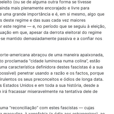
eeleito (ou se de alguma outra forma se tivesse
 ainda mais plenamente encorajado e livre para
e uma grande importância e é, em si mesmo, algo que
os deste regime e das suas cada vez maiores
 este regime — e, no período que se seguiu à eleição,
uação em que, apesar da derrota eleitoral do regime
m-se mantido demasiadamente passiva e a confiar nos
 norte-americana abraçou de uma maneira apaixonada,
ito proclamada “cidade luminosa numa colina”, estão
ma característica definidora destes fascistas é a sua
possível) penetrar usando a razão e os factos, porque
irulentos os seus preconceitos e ódios de longa data.
s Estados Unidos e em toda a sua história, desde a
 irá fracassar miseravelmente na tentativa dele de
uma “reconciliação” com estes fascistas — cujas
 masculina, à xenofobia (o ódio aos estrangeiros), ao