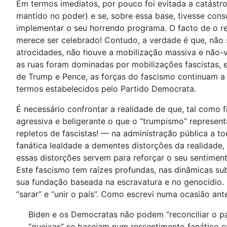
Em termos imediatos, por pouco foi evitada a catástrof
mantido no poder) e se, sobre essa base, tivesse cons
implementar o seu horrendo programa. O facto de o r
merece ser celebrado! Contudo, a verdade é que, não 
atrocidades, não houve a mobilização massiva e não-vi
as ruas foram dominadas por mobilizações fascistas, e
de Trump e Pence, as forças do fascismo continuam a 
termos estabelecidos pelo Partido Democrata.
É necessário confrontar a realidade de que, tal como
agressiva e beligerante o que o “trumpismo” represen
repletos de fascistas! — na administração pública a to
fanática lealdade a dementes distorções da realidade,
essas distorções servem para reforçar o seu sentiment
Este fascismo tem raízes profundas, nas dinâmicas sub
sua fundação baseada na escravatura e no genocídio. R
“sarar” e “unir o país”. Como escrevi numa ocasião ante
Biden e os Democratas não podem “reconciliar o p
“queixas” se baseiam num ressentimento fanático c