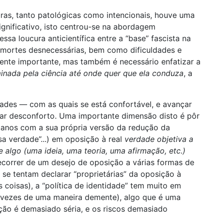
as, tanto patológicas como intencionais, houve uma
gnificativo, isto centrou-se na abordagem
sa loucura anticientífica entre a “base” fascista na
 mortes desnecessárias, bem como dificuldades e
mente importante, mas também é necessário enfatizar a
inada pela ciência até onde quer que ela conduza
, a
des — com as quais se está confortável, e avançar
sar desconforto. Uma importante dimensão disto é pôr
s danos com a sua própria versão da redução da
sa verdade”...) em oposição à real
verdade objetiva a
algo (uma ideia, uma teoria, uma afirmação, etc.)
decorrer de um desejo de oposição a várias formas de
 se tentam declarar “proprietárias” da oposição à
coisas), a “política de identidade” tem muito em
s vezes de uma maneira demente), algo que é uma
ação é demasiado séria, e os riscos demasiado