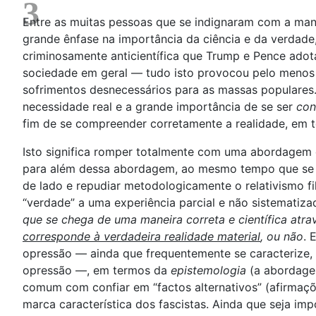
3
Entre as muitas pessoas que se indignaram com a man
grande ênfase na importância da ciência e da verdade,
criminosamente anticientífica que Trump e Pence adota
sociedade em geral — tudo isto provocou pelo menos 
sofrimentos desnecessários para as massas populares.
necessidade real e a grande importância de se ser
con
fim de se compreender corretamente a realidade, em t
Isto significa romper totalmente com uma abordagem 
para além dessa abordagem, ao mesmo tempo que se re
de lado e repudiar metodologicamente o relativismo fi
“verdade” a uma experiência parcial e não sistematizad
que se chega de uma maneira correta e científica atra
corresponde à verdadeira realidade material
, ou não
. 
opressão — ainda que frequentemente se caracterize, e
opressão —, em termos da
epistemologia
(a abordagem
comum com confiar em “factos alternativos” (afirmaç
marca característica dos fascistas. Ainda que seja im