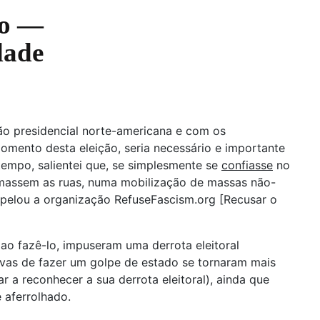
vo —
dade
ção presidencial norte-americana e com os
omento desta eleição, seria necessário e importante
tempo, salientei que, se simplesmente se
confiasse
no
tomassem as ruas, numa mobilização de massas não-
 apelou a organização RefuseFascism.org [Recusar o
o fazê-lo, impuseram uma derrota eleitoral
tivas de fazer um golpe de estado se tornaram mais
r a reconhecer a sua derrota eleitoral), ainda que
 aferrolhado.