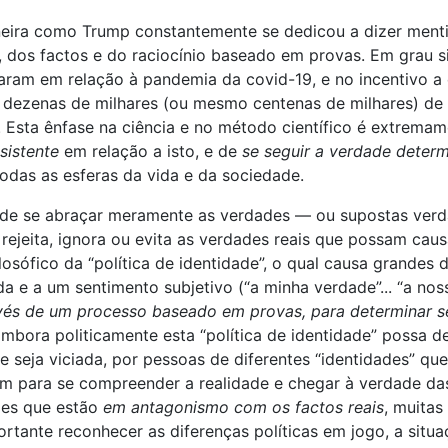
eira como Trump constantemente se dedicou a dizer mentir
 dos factos e do raciocínio baseado em provas. Em grau si
ram em relação à pandemia da covid-19, e no incentivo a es
dezenas de milhares (ou mesmo centenas de milhares) de
 Esta ênfase na ciência e no método científico é extrema
sistente
em relação a isto, e de
se seguir a verdade determ
odas as esferas da vida e da sociedade.
de se abraçar meramente as verdades — ou supostas verda
jeita, ignora ou evita as verdades reais que possam cau
losófico da “política de identidade”, o qual causa grande
a e a um sentimento subjetivo (“a minha verdade”... “a nos
vés de um processo baseado em provas, para determinar se 
Embora politicamente esta “política de identidade” possa 
 seja viciada, por pessoas de diferentes “identidades” que
 para se compreender a realidade e chegar à verdade das 
ões que estão
em antagonismo com os factos reais
, muita
portante reconhecer as diferenças políticas em jogo, a situ