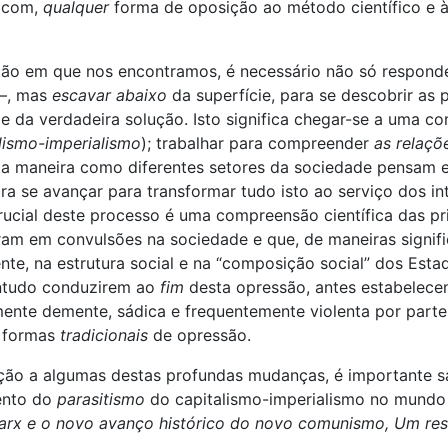
r com,
qualquer
forma de oposição ao método científico e à
ão em que nos encontramos, é necessário não só responde
 —, mas
escavar abaixo
da superfície, para se descobrir as p
da verdadeira solução. Isto significa chegar-se a uma c
lismo-imperialismo
); trabalhar para compreender
as relaçõ
da maneira como diferentes setores da sociedade pensam
ra se avançar para transformar tudo isto ao serviço dos i
cial deste processo é uma compreensão científica das pri
ram em convulsões na sociedade e que, de maneiras signif
nte, na estrutura social e na “composição social” dos Esta
ontudo conduzirem ao
fim
desta opressão, antes estabelec
te demente, sádica e frequentemente violenta por parte 
s formas
tradicionais
de opressão.
ação a algumas destas profundas mudanças, é importante s
ento do
parasitismo
do capitalismo-imperialismo no mund
 Marx e o novo avanço histórico do novo comunismo, Um re