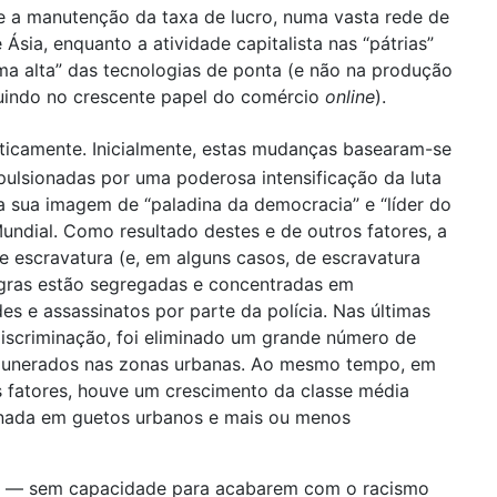
e a manutenção da taxa de lucro, numa vasta rede de
Ásia, enquanto a atividade capitalista nas “pátrias”
gama alta” das tecnologias de ponta (e não na produção
cluindo no crescente papel do comércio
online
).
icamente. Inicialmente, estas mudanças basearam-se
ulsionadas por uma poderosa intensificação da luta
 sua imagem de “paladina da democracia” e “líder do
ndial. Como resultado destes e de outros fatores, a
e escravatura (e, em alguns casos, de escravatura
negras estão segregadas e concentradas em
s e assassinatos por parte da polícia. Nas últimas
iscriminação, foi eliminado um grande número de
emunerados nas zonas urbanas. Ao mesmo tempo, em
ros fatores, houve um crescimento da classe média
finada em guetos urbanos e mais ou menos
as — sem capacidade para acabarem com o racismo