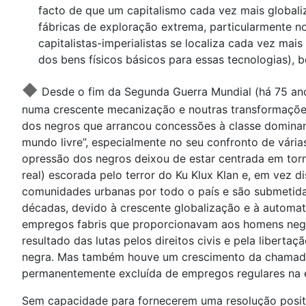
facto de que um capitalismo cada vez mais global
fábricas de exploração extrema, particularmente no 
capitalistas-imperialistas se localiza cada vez mai
dos bens físicos básicos para essas tecnologias),
◆
Desde o fim da Segunda Guerra Mundial (há 75 ano
numa crescente mecanização e noutras transformações
dos negros que arrancou concessões à classe dominant
mundo livre”, especialmente no seu confronto de vári
opressão dos negros deixou de estar centrada em torn
real) escorada pelo terror do Ku Klux Klan e, em vez
comunidades urbanas por todo o país e são submetidas 
décadas, devido à crescente globalização e à automa
empregos fabris que proporcionavam aos homens neg
resultado das lutas pelos direitos civis e pela libert
negra. Mas também houve um crescimento da chamad
permanentemente excluída de empregos regulares na 
Sem capacidade para fornecerem uma resolução posi