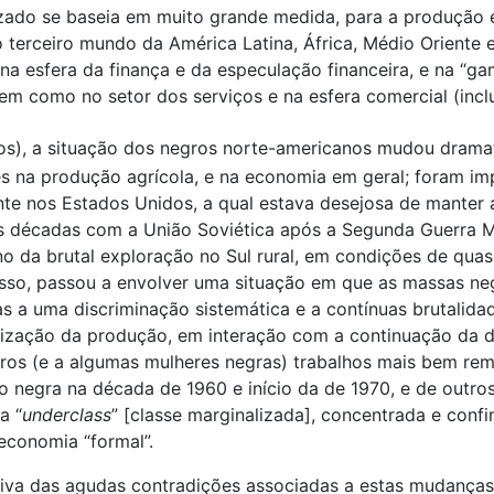
izado se baseia em muito grande medida, para a produção 
terceiro mundo da América Latina, África, Médio Oriente e 
s na esfera da finança e da especulação financeira, e na “
 bem como no setor dos serviços e na esfera comercial (in
s), a situação dos negros norte-americanos mudou dramat
 na produção agrícola, e na economia em geral; foram imp
e nos Estados Unidos, a qual estava desejosa de manter a
as décadas com a União Soviética após a Segunda Guerra Mu
o da brutal exploração no Sul rural, em condições de quas
 disso, passou a envolver uma situação em que as massas 
a uma discriminação sistemática e a contínuas brutalidade
tização da produção, em interação com a continuação da d
ros (e a algumas mulheres negras) trabalhos mais bem r
ação negra na década de 1960 e início da de 1970, e de out
a “
underclass
” [classe marginalizada], concentrada e con
economia “formal”.
tiva das agudas contradições associadas a estas mudanç