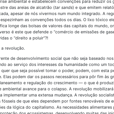
ise ambiental e estabelecem convenções para reduzir os ga
tre das areias de alcatrão (
tar sands
) e que emitem relat
icada, apesar de nós vivermos num mundo integrado. A reg
espezinham as convenções todos os dias. O lixo tóxico ele
ica longe das bolsas de valores das capitais do mundo, o
rverso é este que defende o “comércio de emissões de gase
s o “direito a poluir”?!
 a revolução.
ente de desenvolvimento social que não seja baseado nos i
gindo ao serviço dos interesses da humanidade como um t
e quer que seja possível tomar o poder, podem, com esta p
 Elas podem dar os passos necessários para pôr fim às gr
m planeamento e regulação do crescimento — o que é produ
se ambiental avance para o colapso. A revolução mobiliza
 implementar uma extensa mudança. A revolução socialista 
 fósseis de que eles dependem por fontes renováveis de ene
ões da lógica do capitalismo. As necessidades alimentares
a proteção dos ecossistemas, desenvolvendo muitas das ini