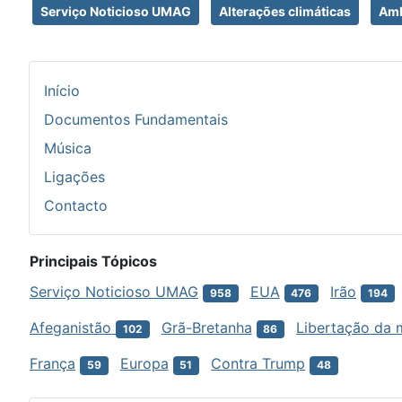
Serviço Noticioso UMAG
Alterações climáticas
Amb
Início
Documentos Fundamentais
Música
Ligações
Contacto
Principais Tópicos
Serviço Noticioso UMAG
EUA
Irão
958
476
194
Afeganistão
Grã-Bretanha
Libertação da 
102
86
França
Europa
Contra Trump
59
51
48