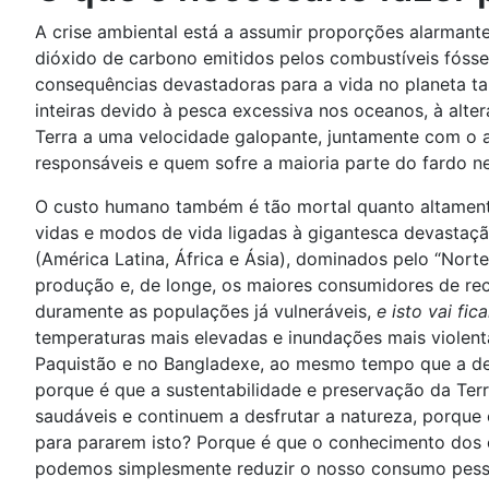
A crise ambiental está a assumir proporções alarmant
dióxido de carbono emitidos pelos combustíveis fóssei
consequências devastadoras para a vida no planeta ta
inteiras devido à pesca excessiva nos oceanos, à alte
Terra a uma velocidade galopante, juntamente com o 
responsáveis e quem sofre a maioria parte do fardo n
O custo humano também é tão mortal quanto altamente
vidas e modos de vida ligadas à gigantesca devastaç
(América Latina, África e Ásia), dominados pelo “Nort
produção e, de longe, os maiores consumidores de rec
duramente as populações já vulneráveis,
e isto vai fic
temperaturas mais elevadas e inundações mais violen
Paquistão e no Bangladexe, ao mesmo tempo que a dese
porque é que a sustentabilidade e preservação da Ter
saudáveis e continuem a desfrutar a natureza, porqu
para pararem isto? Porque é que o conhecimento dos c
podemos simplesmente reduzir o nosso consumo pessoal