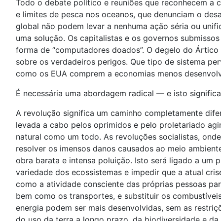
Todo o debate político e reuniões que reconhecem a cr
e limites de pesca nos oceanos, que denunciam o desas
global não podem levar a nenhuma ação séria ou unif
uma solução. Os capitalistas e os governos submissos 
forma de “computadores doados”. O degelo do Ártico f
sobre os verdadeiros perigos. Que tipo de sistema pe
como os EUA comprem a economias menos desenvolvida
É necessária uma abordagem radical — e isto significa
A revolução significa um caminho completamente difer
levada a cabo pelos oprimidos e pelo proletariado a
natural como um todo. As revoluções socialistas, ond
resolver os imensos danos causados ao meio ambiente.
obra barata e intensa poluição. Isto será ligado a u
variedade dos ecossistemas e impedir que a atual cri
como a atividade consciente das próprias pessoas para
bem como os transportes, e substituir os combustíveis
energia podem ser mais desenvolvidas, sem as restriç
do uso da terra a longo prazo, da biodiversidade e d