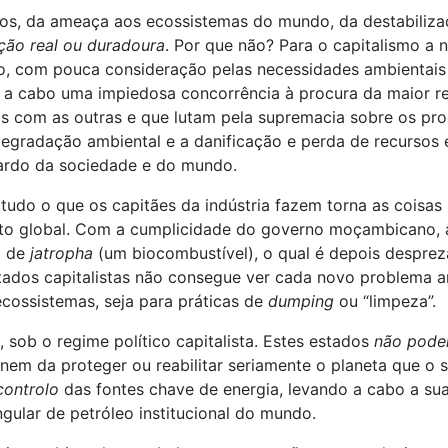
os, da ameaça aos ecossistemas do mundo, da destabilizaçã
ção real ou duradoura
. Por que não? Para o capitalismo a
to, com pouca consideração pelas necessidades ambientais 
em a cabo uma impiedosa concorrência à procura da maior 
com as outras e que lutam pela supremacia sobre os pro
egradação ambiental e a danificação e perda de recursos 
 fardo da sociedade e do mundo.
do o que os capitães da indústria fazem torna as coisas p
to global. Com a cumplicidade do governo moçambicano, a
l de
jatropha
(um biocombustível), o qual é depois despre
estados capitalistas não consegue ver cada novo problema
ecossistemas, seja para práticas de
dumping
ou “limpeza”.
sob o regime político capitalista. Estes estados
não podem
m da proteger ou reabilitar seriamente o planeta que o si
controlo
das fontes chave de energia, levando a cabo a sua r
ular de petróleo institucional do mundo.