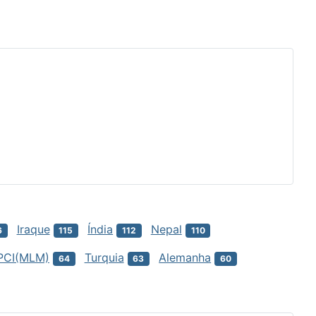
Iraque
Índia
Nepal
6
115
112
110
PCI(MLM)
Turquia
Alemanha
64
63
60