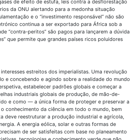
ses de efeito de estufa, leis contra a desflorestação
órios da ONU alertando para a medonha situação
ulamentação e o “investimento responsável” não são
trónico continua a ser exportado para África sob a
nde “contra-peritos” são pagos para lançarem a dúvida
s” que permite que grandes países ricos poluidores
nteresses estreitos dos imperialistas. Uma revolução
odo e concebendo e agindo sobre a realidade do mundo
erspetiva, estabelecer padrões globais e começar a
elhas industriais globais de produção, de mão-de-
zido e como — a única forma de proteger e preservar a
rá o conhecimento da ciência em todo o mundo, bem
deve reestruturar a produção industrial e agrícola,
rgia. A energia eólica, solar e outras formas de
 precisam de ser satisfeitas com base no planeamento
ciativas, tecnologias e conhecimento verde que não