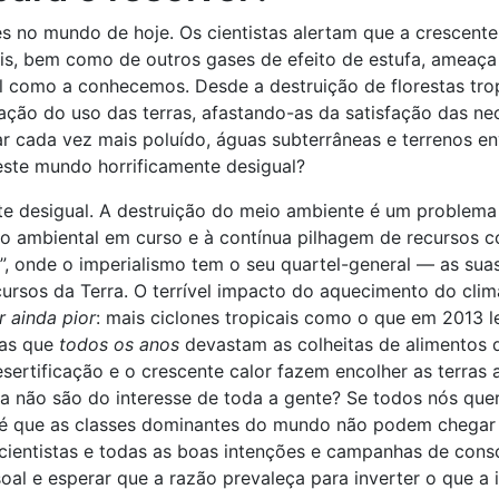
es no mundo de hoje. Os cientistas alertam que a crescente
s, bem como de outros gases de efeito de estufa, ameaça d
l como a conhecemos. Desde a destruição de florestas trop
ração do uso das terras, afastando-as da satisfação das n
ar cada vez mais poluído, águas subterrâneas e terrenos 
este mundo horrificamente desigual?
 desigual. A destruição do meio ambiente é um problema 
ão ambiental em curso e à contínua pilhagem de recursos 
e”, onde o imperialismo tem o seu quartel-general — as sua
ursos da Terra. O terrível impacto do aquecimento do cli
ar ainda pior
: mais ciclones tropicais como o que em 2013 le
tas que
todos os anos
devastam as colheitas de alimentos
rtificação e o crescente calor fazem encolher as terras 
ra não são do interesse de toda a gente? Se todos nós qu
e é que as classes dominantes do mundo não podem chegar
ientistas e todas as boas intenções e campanhas de consc
 e esperar que a razão prevaleça para inverter o que a i