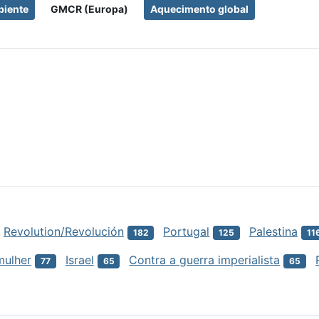
iente
GMCR (Europa)
Aquecimento global
Revolution/Revolución
Portugal
Palestina
182
125
11
mulher
Israel
Contra a guerra imperialista
77
65
65