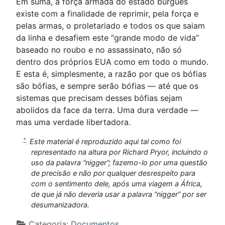
Em suma, a força armada do estado burguês
existe com a finalidade de reprimir, pela força e
pelas armas, o proletariado e todos os que saiam
da linha e desafiem este “grande modo de vida”
baseado no roubo e no assassinato, não só
dentro dos próprios EUA como em todo o mundo.
E esta é, simplesmente, a razão por que os bófias
são bófias, e sempre serão bófias — até que os
sistemas que precisam desses bófias sejam
abolidos da face da terra. Uma dura verdade —
mas uma verdade libertadora.
*
Este material é reproduzido aqui tal como foi
representado na altura por Richard Pryor, incluindo o
uso da palavra “nigger”; fazemo-lo por uma questão
de precisão e não por qualquer desrespeito para
com o sentimento dele, após uma viagem a África,
de que já não deveria usar a palavra “nigger” por ser
desumanizadora.
Detalhes
Categoria:
Documentos