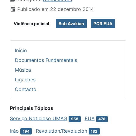
Publicado em 22 dezembro 2014
Violência policial
Bob Avakian
PCR.EUA
Início
Documentos Fundamentais
Música
Ligações
Contacto
Principais Tópicos
Serviço Noticioso UMAG
EUA
958
476
Irão
Revolution/Revolución
194
182