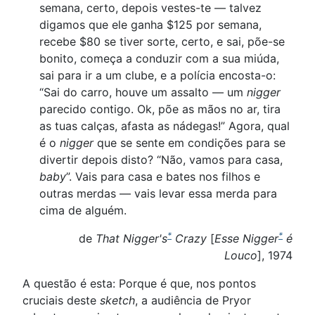
semana, certo, depois vestes-te — talvez
digamos que ele ganha $125 por semana,
recebe $80 se tiver sorte, certo, e sai, põe-se
bonito, começa a conduzir com a sua miúda,
sai para ir a um clube, e a polícia encosta-o:
“Sai do carro, houve um assalto — um
nigger
parecido contigo. Ok, põe as mãos no ar, tira
as tuas calças, afasta as nádegas!” Agora, qual
é o
nigger
que se sente em condições para se
divertir depois disto? “Não, vamos para casa,
baby
”. Vais para casa e bates nos filhos e
outras merdas — vais levar essa merda para
cima de alguém.
*
*
de
That Nigger's
Crazy
[
Esse Nigger
é
Louco
], 1974
A questão é esta: Porque é que, nos pontos
cruciais deste
sketch
, a audiência de Pryor