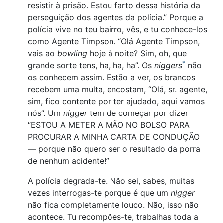
resistir à prisão. Estou farto dessa história da
perseguição dos agentes da polícia.” Porque a
polícia vive no teu bairro, vês, e tu conhece-los
como Agente Timpson. “Olá Agente Timpson,
vais ao
bowling
hoje à noite? Sim, oh, que
*
grande sorte tens, ha, ha, ha”. Os
niggers
não
os conhecem assim. Estão a ver, os brancos
recebem uma multa, encostam, “Olá, sr. agente,
sim, fico contente por ter ajudado, aqui vamos
nós”. Um
nigger
tem de começar por dizer
“ESTOU A METER A MÃO NO BOLSO PARA
PROCURAR A MINHA CARTA DE CONDUÇÃO
— porque não quero ser o resultado da porra
de nenhum acidente!”
A polícia degrada-te. Não sei, sabes, muitas
vezes interrogas-te porque é que um
nigger
não fica completamente louco. Não, isso não
acontece. Tu recompões-te, trabalhas toda a