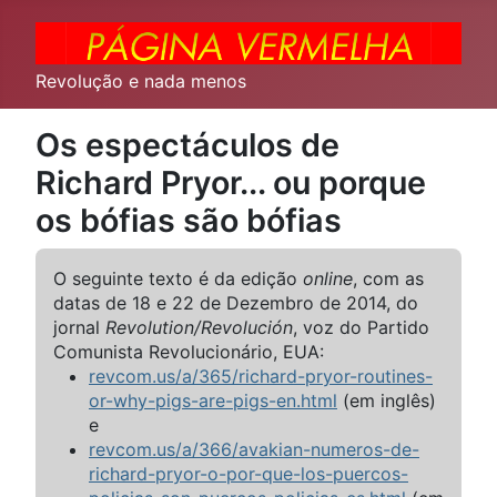
Revolução e nada menos
Os espectáculos de
Richard Pryor... ou porque
os bófias são bófias
O seguinte texto é da edição
online
, com as
datas de 18 e 22 de Dezembro de 2014, do
jornal
Revolution/Revolución
, voz do Partido
Comunista Revolucionário, EUA:
revcom.us/a/365/richard-pryor-routines-
or-why-pigs-are-pigs-en.html
(em inglês)
e
revcom.us/a/366/avakian-numeros-de-
richard-pryor-o-por-que-los-puercos-