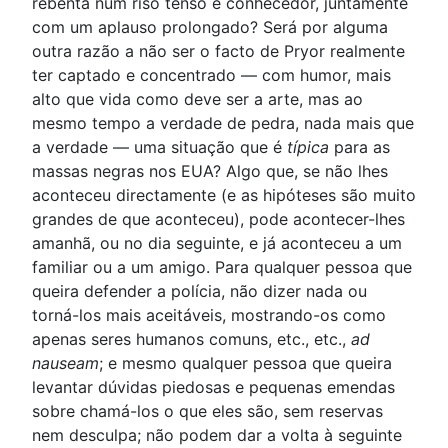
rebenta num riso tenso e conhecedor, juntamente
com um aplauso prolongado? Será por alguma
outra razão a não ser o facto de Pryor realmente
ter captado e concentrado — com humor, mais
alto que vida como deve ser a arte, mas ao
mesmo tempo a verdade de pedra, nada mais que
a verdade — uma situação que é
típica
para as
massas negras nos EUA? Algo que, se não lhes
aconteceu directamente (e as hipóteses são muito
grandes de que aconteceu), pode acontecer-lhes
amanhã, ou no dia seguinte, e já aconteceu a um
familiar ou a um amigo. Para qualquer pessoa que
queira defender a polícia, não dizer nada ou
torná-los mais aceitáveis, mostrando-os como
apenas seres humanos comuns, etc., etc.,
ad
nauseam
; e mesmo qualquer pessoa que queira
levantar dúvidas piedosas e pequenas emendas
sobre chamá-los o que eles são, sem reservas
nem desculpa; não podem dar a volta à seguinte