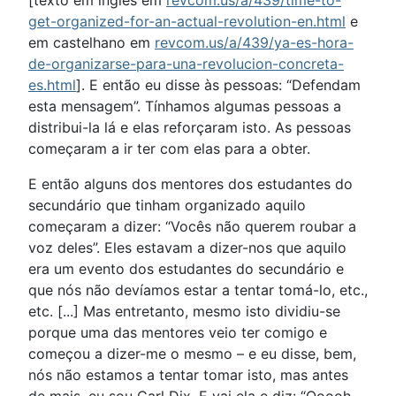
[texto em inglês em
revcom.us/a/439/time-to-
get-organized-for-an-actual-revolution-en.html
e
em castelhano em
revcom.us/a/439/ya-es-hora-
de-organizarse-para-una-revolucion-concreta-
es.html
]. E então eu disse às pessoas: “Defendam
esta mensagem”. Tínhamos algumas pessoas a
distribui-la lá e elas reforçaram isto. As pessoas
começaram a ir ter com elas para a obter.
E então alguns dos mentores dos estudantes do
secundário que tinham organizado aquilo
começaram a dizer: “Vocês não querem roubar a
voz deles”. Eles estavam a dizer-nos que aquilo
era um evento dos estudantes do secundário e
que nós não devíamos estar a tentar tomá-lo, etc.,
etc. [...] Mas entretanto, mesmo isto dividiu-se
porque uma das mentores veio ter comigo e
começou a dizer-me o mesmo – e eu disse, bem,
nós não estamos a tentar tomar isto, mas antes