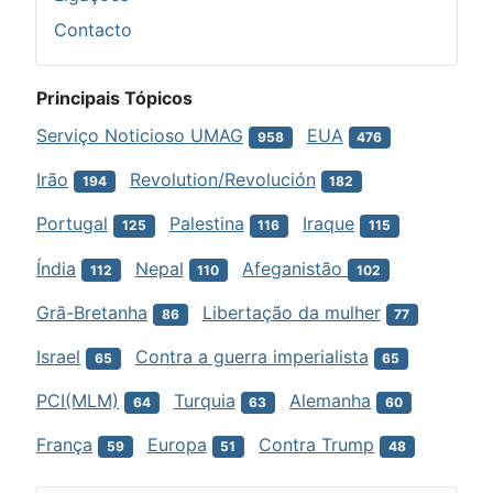
Contacto
Principais Tópicos
Serviço Noticioso UMAG
EUA
958
476
Irão
Revolution/Revolución
194
182
Portugal
Palestina
Iraque
125
116
115
Índia
Nepal
Afeganistão
112
110
102
Grã-Bretanha
Libertação da mulher
86
77
Israel
Contra a guerra imperialista
65
65
PCI(MLM)
Turquia
Alemanha
64
63
60
França
Europa
Contra Trump
59
51
48