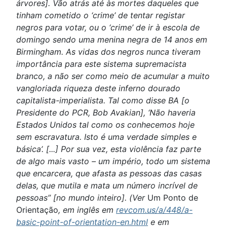
árvores]. Vão atrás até às mortes daqueles que
tinham cometido o ‘crime’ de tentar registar
negros para votar, ou o ‘crime’ de ir à escola de
domingo sendo uma menina negra de 14 anos em
Birmingham. As vidas dos negros nunca tiveram
importância para este sistema supremacista
branco, a não ser como meio de acumular a muito
vangloriada riqueza deste inferno dourado
capitalista-imperialista. Tal como disse BA [o
Presidente do PCR, Bob Avakian], ‘Não haveria
Estados Unidos tal como os conhecemos hoje
sem escravatura. Isto é uma verdade simples e
básica’. [...] Por sua vez, esta violência faz parte
de algo mais vasto – um império, todo um sistema
que encarcera, que afasta as pessoas das casas
delas, que mutila e mata um número incrível de
pessoas” [no mundo inteiro]. (Ver
Um Ponto de
Orientação
, em inglês em
revcom.us/a/448/a-
basic-point-of-orientation-en.html
e em