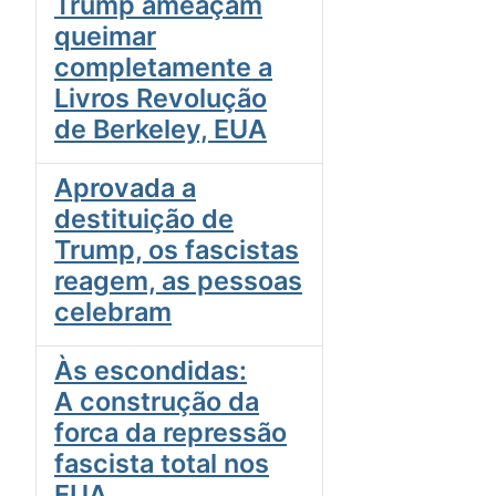
Trump ameaçam
queimar
completamente a
Livros Revolução
de Berkeley, EUA
Aprovada a
destituição de
Trump, os fascistas
reagem, as pessoas
celebram
Às escondidas:
A construção da
forca da repressão
fascista total nos
EUA