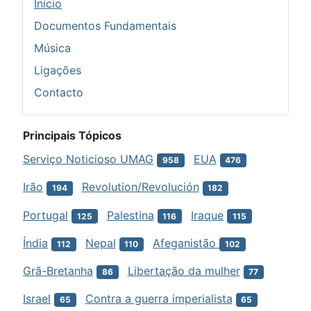
Início
Documentos Fundamentais
Música
Ligações
Contacto
Principais Tópicos
Serviço Noticioso UMAG
EUA
958
476
Irão
Revolution/Revolución
194
182
Portugal
Palestina
Iraque
125
116
115
Índia
Nepal
Afeganistão
112
110
102
Grã-Bretanha
Libertação da mulher
86
77
Israel
Contra a guerra imperialista
65
65