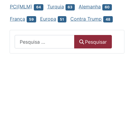
PCI(MLM)
Turquia
Alemanha
64
63
60
França
Europa
Contra Trump
59
51
48
Menu
Pesquisar