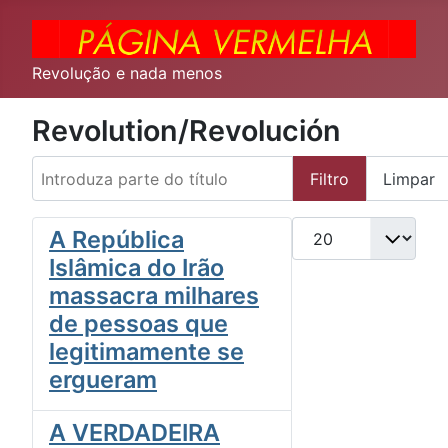
Revolução e nada menos
Revolution/Revolución
Introduza parte do título
Filtro
Limpar
Qtd. a exibir
A República
Islâmica do Irão
massacra milhares
de pessoas que
legitimamente se
ergueram
A VERDADEIRA