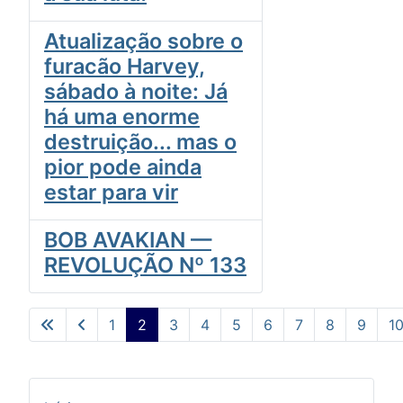
Atualização sobre o
furacão Harvey,
sábado à noite: Já
há uma enorme
destruição... mas o
pior pode ainda
estar para vir
BOB AVAKIAN —
REVOLUÇÃO Nº 133
1
2
3
4
5
6
7
8
9
1
Pág. 2 de 10