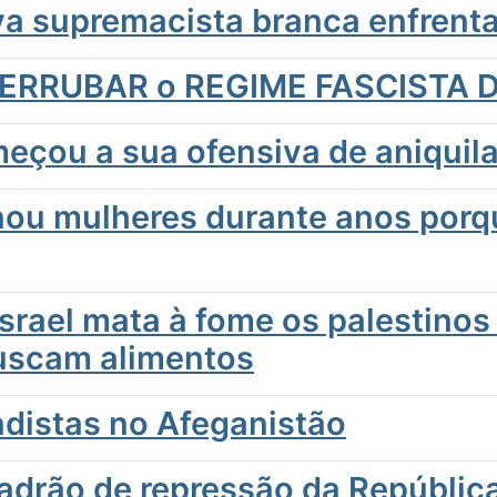
iva supremacista branca enfrent
 DERRUBAR o REGIME FASCISTA
eçou a sua ofensiva de aniquil
inou mulheres durante anos por
Israel mata à fome os palestino
uscam alimentos
adistas no Afeganistão
rão de repressão da República 