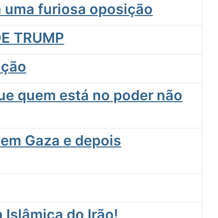
a uma furiosa oposição
 DE TRUMP
ação
que quem está no poder não
s em Gaza e depois
Islâmica do Irão!