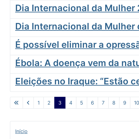
Dia Internacional da Mulhe
Dia Internacional da Mulher
É possível eliminar a opres
Ébola: A doença vem da natu
Eleições no Iraque: “Estão 
1
2
3
4
5
6
7
8
9
1
Início