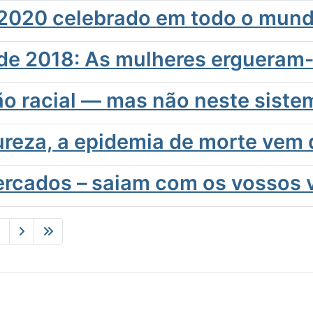
r 2020 celebrado em todo o mun
 de 2018: As mulheres ergueram-
são racial — mas não neste siste
reza, a epidemia de morte vem 
cercados – saiam com os vossos 
0