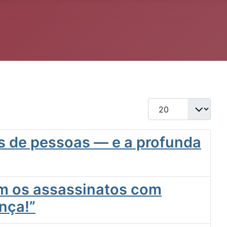
Qtd. a exibir
s de pessoas — e a profunda
om os assassinatos com
nça!”