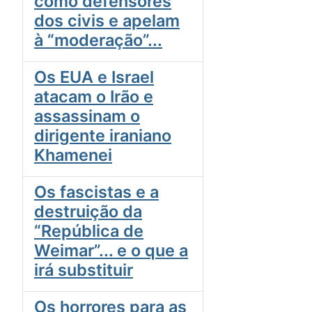
como defensores
dos civis e apelam
à “moderação”...
Os EUA e Israel
atacam o Irão e
assassinam o
dirigente iraniano
Khamenei
Os fascistas e a
destruição da
“República de
Weimar”... e o que a
irá substituir
Os horrores para as