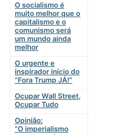
O socialismo é
muito melhor que o
capitalismo e o
comunismo será
um mundo ainda
melhor
O urgente e
inspirador início do
“Fora Trump JÁ!”
Ocupar Wall Street,
Ocupar Tudo
Opinião:
“O imperialismo