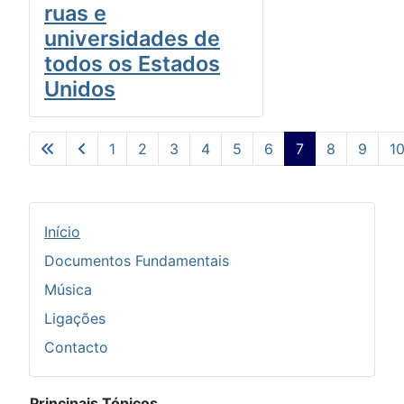
ruas e
universidades de
todos os Estados
Unidos
1
2
3
4
5
6
7
8
9
1
Pág. 7 de 10
Início
Documentos Fundamentais
Música
Ligações
Contacto
Principais Tópicos