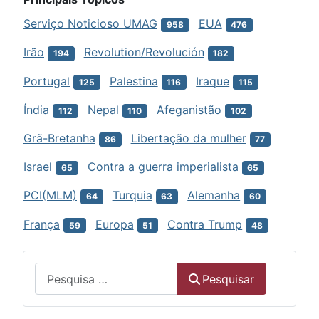
Serviço Noticioso UMAG
EUA
958
476
Irão
Revolution/Revolución
194
182
Portugal
Palestina
Iraque
125
116
115
Índia
Nepal
Afeganistão
112
110
102
Grã-Bretanha
Libertação da mulher
86
77
Israel
Contra a guerra imperialista
65
65
PCI(MLM)
Turquia
Alemanha
64
63
60
França
Europa
Contra Trump
59
51
48
Menu
Pesquisar