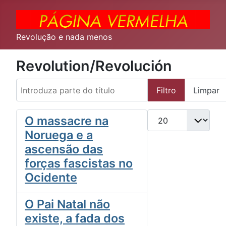
Revolução e nada menos
Revolution/Revolución
Introduza parte do título
Filtro
Limpar
Qtd. a exibir
O massacre na
Noruega e a
ascensão das
forças fascistas no
Ocidente
O Pai Natal não
existe, a fada dos