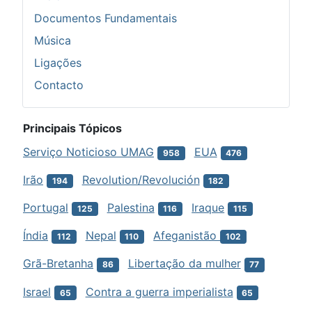
Documentos Fundamentais
Música
Ligações
Contacto
Principais Tópicos
Serviço Noticioso UMAG
EUA
958
476
Irão
Revolution/Revolución
194
182
Portugal
Palestina
Iraque
125
116
115
Índia
Nepal
Afeganistão
112
110
102
Grã-Bretanha
Libertação da mulher
86
77
Israel
Contra a guerra imperialista
65
65