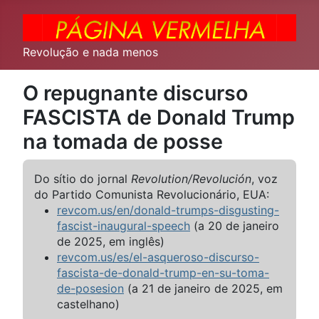
Revolução e nada menos
O repugnante discurso
FASCISTA de Donald Trump
na tomada de posse
Do sítio do jornal
Revolution/Revolución
, voz
do Partido Comunista Revolucionário, EUA:
revcom.us/en/donald-trumps-disgusting-
fascist-inaugural-speech
(a 20 de janeiro
de 2025, em inglês)
revcom.us/es/el-asqueroso-discurso-
fascista-de-donald-trump-en-su-toma-
de-posesion
(a 21 de janeiro de 2025, em
castelhano)