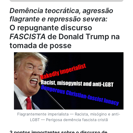
Demência teocrática, agressão
flagrante e repressão severa:
O repugnante discurso
FASCISTA
de Donald Trump na
tomada de posse
Flagrantemente imperialista — Racista, misógino e anti-
LGBT — Perigosa demência fascista cristã
3 pontos importantes sobre o discurso de