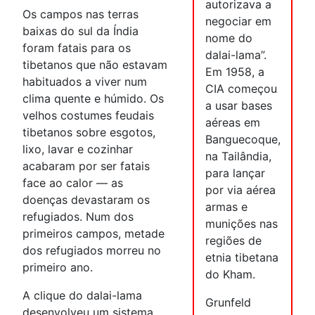
autorizava a
Os campos nas terras
negociar em
baixas do sul da Índia
nome do
foram fatais para os
dalai-lama”.
tibetanos que não estavam
Em 1958, a
habituados a viver num
CIA começou
clima quente e húmido. Os
a usar bases
velhos costumes feudais
aéreas em
tibetanos sobre esgotos,
Banguecoque,
lixo, lavar e cozinhar
na Tailândia,
acabaram por ser fatais
para lançar
face ao calor — as
por via aérea
doenças devastaram os
armas e
refugiados. Num dos
munições nas
primeiros campos, metade
regiões de
dos refugiados morreu no
etnia tibetana
primeiro ano.
do Kham.
A clique do dalai-lama
Grunfeld
desenvolveu um sistema