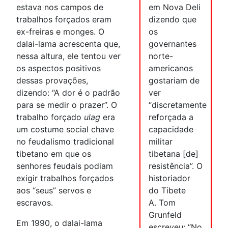
estava nos campos de
em Nova Deli
trabalhos forçados eram
dizendo que
ex-freiras e monges. O
os
dalai-lama acrescenta que,
governantes
nessa altura, ele tentou ver
norte-
os aspectos positivos
americanos
dessas provações,
gostariam de
dizendo: “A dor é o padrão
ver
para se medir o prazer”. O
“discretamente
trabalho forçado
ulag
era
reforçada a
um costume social chave
capacidade
no feudalismo tradicional
militar
tibetano em que os
tibetana [de]
senhores feudais podiam
resistência”. O
exigir trabalhos forçados
historiador
aos “seus” servos e
do Tibete
escravos.
A. Tom
Grunfeld
Em 1990, o dalai-lama
escreveu: “No