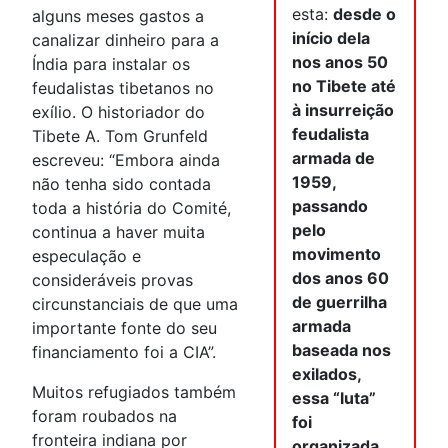
esta:
desde o
alguns meses gastos a
início dela
canalizar dinheiro para a
nos anos 50
Índia para instalar os
no Tibete até
feudalistas tibetanos no
à insurreição
exílio. O historiador do
feudalista
Tibete A. Tom Grunfeld
armada de
escreveu: “Embora ainda
1959,
não tenha sido contada
passando
toda a história do Comité,
pelo
continua a haver muita
movimento
especulação e
dos anos 60
consideráveis provas
de guerrilha
circunstanciais de que uma
armada
importante fonte do seu
baseada nos
financiamento foi a CIA”.
exilados,
Muitos refugiados também
essa “luta”
foram roubados na
foi
fronteira indiana por
organizada,