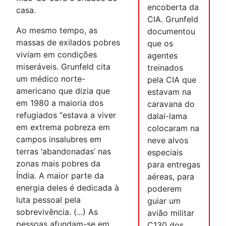
encoberta da
casa.
CIA. Grunfeld
Ao mesmo tempo, as
documentou
massas de exilados pobres
que os
viviam em condições
agentes
miseráveis. Grunfeld cita
treinados
um médico norte-
pela CIA que
americano que dizia que
estavam na
em 1980 a maioria dos
caravana do
refugiados “estava a viver
dalai-lama
em extrema pobreza em
colocaram na
campos insalubres em
neve alvos
terras ‘abandonadas’ nas
especiais
zonas mais pobres da
para entregas
Índia. A maior parte da
aéreas, para
energia deles é dedicada à
poderem
luta pessoal pela
guiar um
sobrevivência. (...) As
avião militar
pessoas afundam-se em
C130 dos