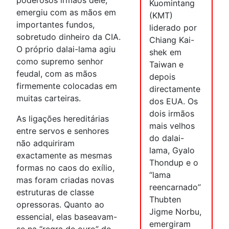
poderosos irmãos dele,
Kuomintang
emergiu com as mãos em
(KMT)
importantes fundos,
liderado por
sobretudo dinheiro da CIA.
Chiang Kai-
O próprio dalai-lama agiu
shek em
como supremo senhor
Taiwan e
feudal, com as mãos
depois
firmemente colocadas em
directamente
muitas carteiras.
dos EUA. Os
dois irmãos
As ligações hereditárias
mais velhos
entre servos e senhores
do dalai-
não adquiriram
lama, Gyalo
exactamente as mesmas
Thondup e o
formas no caos do exílio,
“lama
mas foram criadas novas
reencarnado”
estruturas de classe
Thubten
opressoras. Quanto ao
Jigme Norbu,
essencial, elas baseavam-
emergiram