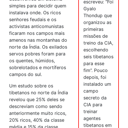
escreveu: “Foi
simples para decidir quem
Gyalo
instalava onde. Os ricos
Thondup que
senhores feudais e os
organizou as
activistas anticomunistas
primeiras
ficaram nos campos mais
missões de
amenos nas montanhas do
treino da CIA,
norte da Índia. Os exilados
escolhendo
servos pobres foram para
seis tibetanos
os quentes, húmidos,
para esse
sobrelotados e mortíferos
fim”. Pouco
campos do sul.
depois, foi
instalado um
Um estudo sobre os
campo
tibetanos no norte da Índia
secreto da
revelou que 25% deles se
CIA para
descreviam como sendo
treinar
anteriormente muito ricos,
agentes
20% ricos, 40% da classe
tibetanos em
média e 15% da classe