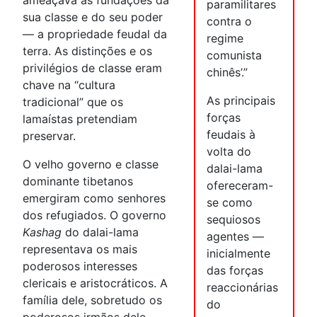
ameaçava as fundações da
paramilitares
sua classe e do seu poder
contra o
— a propriedade feudal da
regime
terra. As distinções e os
comunista
privilégios de classe eram
chinês’.”
chave na “cultura
As principais
tradicional” que os
forças
lamaístas pretendiam
feudais à
preservar.
volta do
O velho governo e classe
dalai-lama
dominante tibetanos
ofereceram-
emergiram como senhores
se como
dos refugiados. O governo
sequiosos
Kashag
do dalai-lama
agentes —
representava os mais
inicialmente
poderosos interesses
das forças
clericais e aristocráticos. A
reaccionárias
família dele, sobretudo os
do