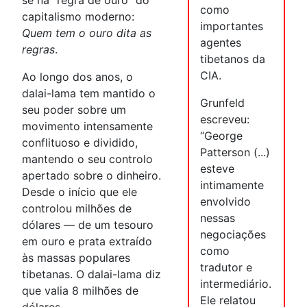
se na “regra de ouro” do
como
capitalismo moderno:
importantes
Quem tem o ouro dita as
agentes
regras
.
tibetanos da
CIA.
Ao longo dos anos, o
dalai-lama tem mantido o
Grunfeld
seu poder sobre um
escreveu:
movimento intensamente
“George
conflituoso e dividido,
Patterson (...)
mantendo o seu controlo
esteve
apertado sobre o dinheiro.
intimamente
Desde o início que ele
envolvido
controlou milhões de
nessas
dólares — de um tesouro
negociações
em ouro e prata extraído
como
às massas populares
tradutor e
tibetanas. O dalai-lama diz
intermediário.
que valia 8 milhões de
Ele relatou