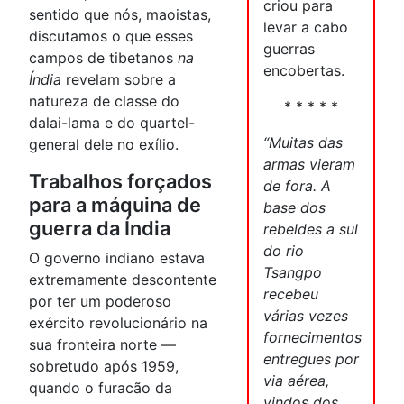
criou para
sentido que nós, maoistas,
levar a cabo
discutamos o que esses
guerras
campos de tibetanos
na
encobertas.
Índia
revelam sobre a
natureza de classe do
* * * * *
dalai-lama e do quartel-
“Muitas das
general dele no exílio.
armas vieram
Trabalhos forçados
de fora. A
para a máquina de
base dos
guerra da Índia
rebeldes a sul
do rio
O governo indiano estava
Tsangpo
extremamente descontente
recebeu
por ter um poderoso
várias vezes
exército revolucionário na
fornecimentos
sua fronteira norte —
entregues por
sobretudo após 1959,
via aérea,
quando o furacão da
vindos dos