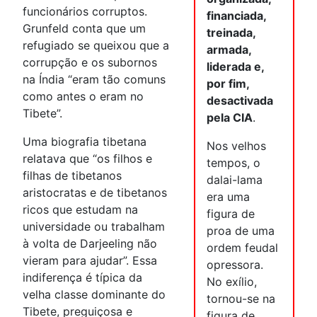
funcionários corruptos.
financiada,
Grunfeld conta que um
treinada,
refugiado se queixou que a
armada,
corrupção e os subornos
liderada e,
na Índia “eram tão comuns
por fim,
como antes o eram no
desactivada
Tibete”.
pela CIA
.
Uma biografia tibetana
Nos velhos
relatava que “os filhos e
tempos, o
filhas de tibetanos
dalai-lama
aristocratas e de tibetanos
era uma
ricos que estudam na
figura de
universidade ou trabalham
proa de uma
à volta de Darjeeling não
ordem feudal
vieram para ajudar”. Essa
opressora.
indiferença é típica da
No exílio,
velha classe dominante do
tornou-se na
Tibete, preguiçosa e
figura de