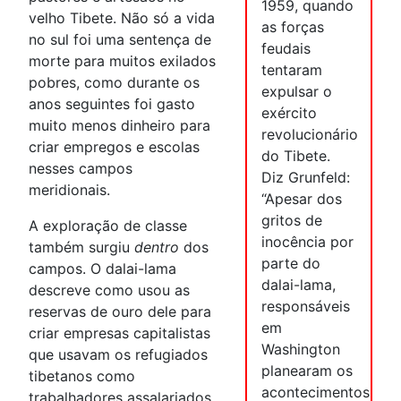
1959, quando
velho Tibete. Não só a vida
as forças
no sul foi uma sentença de
feudais
morte para muitos exilados
tentaram
pobres, como durante os
expulsar o
anos seguintes foi gasto
exército
muito menos dinheiro para
revolucionário
criar empregos e escolas
do Tibete.
nesses campos
Diz Grunfeld:
meridionais.
“Apesar dos
gritos de
A exploração de classe
inocência por
também surgiu
dentro
dos
parte do
campos. O dalai-lama
dalai-lama,
descreve como usou as
responsáveis
reservas de ouro dele para
em
criar empresas capitalistas
Washington
que usavam os refugiados
planearam os
tibetanos como
acontecimentos
trabalhadores assalariados