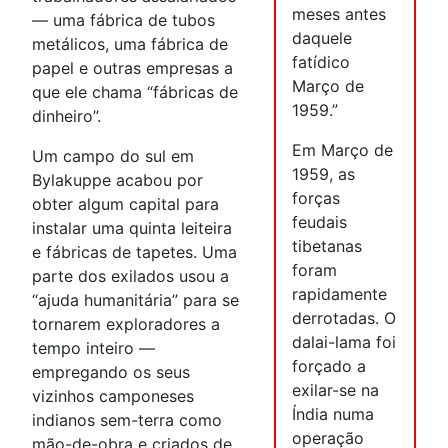
meses antes
— uma fábrica de tubos
daquele
metálicos, uma fábrica de
fatídico
papel e outras empresas a
Março de
que ele chama “fábricas de
1959.”
dinheiro”.
Em Março de
Um campo do sul em
1959, as
Bylakuppe acabou por
forças
obter algum capital para
feudais
instalar uma quinta leiteira
tibetanas
e fábricas de tapetes. Uma
foram
parte dos exilados usou a
rapidamente
“ajuda humanitária” para se
derrotadas. O
tornarem exploradores a
dalai-lama foi
tempo inteiro —
forçado a
empregando os seus
exilar-se na
vizinhos camponeses
Índia numa
indianos sem-terra como
operação
mão-de-obra e criados de