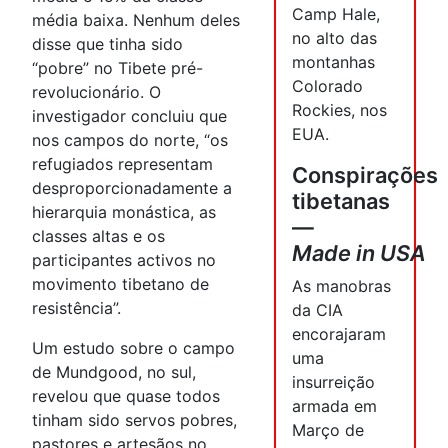
Camp Hale,
média baixa. Nenhum deles
no alto das
disse que tinha sido
montanhas
“pobre” no Tibete pré-
Colorado
revolucionário. O
Rockies, nos
investigador concluiu que
EUA.
nos campos do norte, “os
refugiados representam
Conspirações
desproporcionadamente a
tibetanas
hierarquia monástica, as
—
classes altas e os
Made in USA
participantes activos no
movimento tibetano de
As manobras
resistência”.
da CIA
encorajaram
Um estudo sobre o campo
uma
de Mundgood, no sul,
insurreição
revelou que quase todos
armada em
tinham sido servos pobres,
Março de
pastores e artesãos no