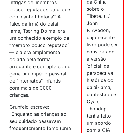
da China
intrigas de ‘membros
sobre o
pouco reputados da clique
Tibete. (...)
dominante tibetana’.” A
John
falecida irmã do dalai-
F. Avedon,
lama, Tsering Dolma, era
cujo recente
um conhecido exemplo de
livro pode ser
“membro pouco reputado”
considerado
— ela era amplamente
a versão
odiada pela forma
‘oficial’ da
arrogante e corrupta como
perspectiva
geria um império pessoal
histórica do
de “internatos” infantis
dalai-lama,
com mais de 3000
contesta que
crianças.
Gyalo
Grunfeld escreve:
Thondup
“Enquanto as crianças ao
tenha feito
seu cuidado passavam
um acordo
frequentemente fome (uma
com a CIA