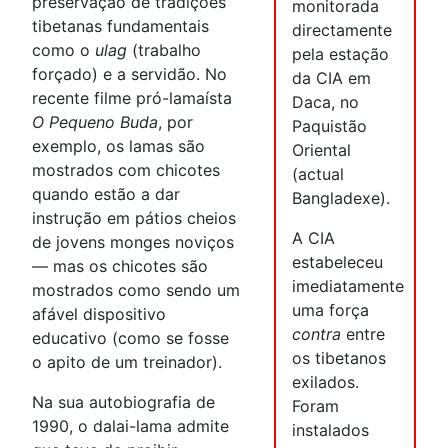
preservação de tradições
monitorada
tibetanas fundamentais
directamente
como o
ulag
(trabalho
pela estação
forçado) e a servidão. No
da CIA em
recente filme pró-lamaísta
Daca, no
O Pequeno Buda
, por
Paquistão
exemplo, os lamas são
Oriental
mostrados com chicotes
(actual
quando estão a dar
Bangladexe).
instrução em pátios cheios
A CIA
de jovens monges noviços
estabeleceu
— mas os chicotes são
imediatamente
mostrados como sendo um
uma força
afável dispositivo
contra
entre
educativo (como se fosse
os tibetanos
o apito de um treinador).
exilados.
Na sua autobiografia de
Foram
1990, o dalai-lama admite
instalados