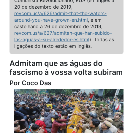
Comunista Revolucionário, EUA (em inglês a
20 de dezembro de 2019,
revcom.us/a/626/admit-that-the-waters-
around-you-have-grown-en.html
, e em
castelhano a 26 de dezembro de 2019,
revcom.us/a/627/admitan-que-han-subido-
las-aguas-a-su-alrededor-es.html
). Todas as
ligações do texto estão em inglês.
Admitam que as águas do
fascismo à vossa volta subiram
Por Coco Das