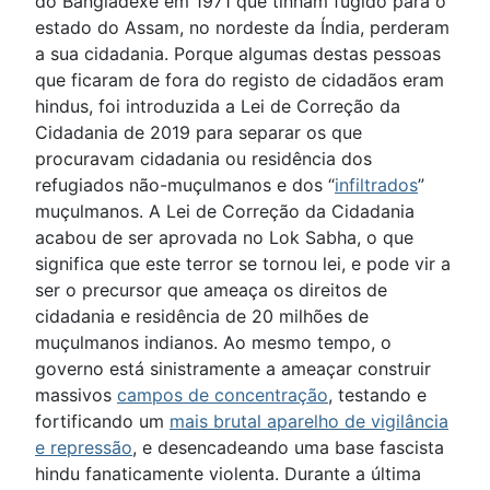
do Bangladexe em 1971 que tinham fugido para o
estado do Assam, no nordeste da Índia, perderam
a sua cidadania. Porque algumas destas pessoas
que ficaram de fora do registo de cidadãos eram
hindus, foi introduzida a Lei de Correção da
Cidadania de 2019 para separar os que
procuravam cidadania ou residência dos
refugiados não-muçulmanos e dos “
infiltrados
”
muçulmanos. A Lei de Correção da Cidadania
acabou de ser aprovada no Lok Sabha, o que
significa que este terror se tornou lei, e pode vir a
ser o precursor que ameaça os direitos de
cidadania e residência de 20 milhões de
muçulmanos indianos. Ao mesmo tempo, o
governo está sinistramente a ameaçar construir
massivos
campos de concentração
, testando e
fortificando um
mais brutal aparelho de vigilância
e repressão
, e desencadeando uma base fascista
hindu fanaticamente violenta. Durante a última