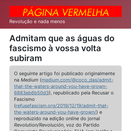
Revolução e nada menos
Admitam que as águas do
fascismo à vossa volta
subiram
O seguinte artigo foi publicado originalmente
na
Medium
(
medium.com/@coco_das/admit-
that-the-waters-around-you-have-grown-
6883eb6b50d3
), republicado pela Recusar o
Fascismo
(
refusefascism.org/2019/12/19/admit-that-
the-waters-around-you-have-grown/
) e
reproduzido na edição
online
do jornal
Revolution/Revolución
, voz do Partido