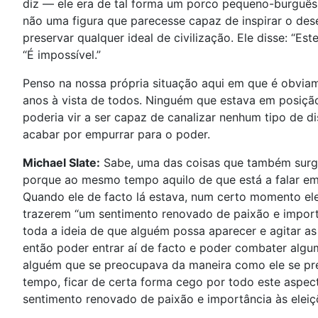
diz — ele era de tal forma um porco pequeno-burguês 
não uma figura que parecesse capaz de inspirar o dese
preservar qualquer ideal de civilização. Ele disse: “
“É impossível.”
Penso na nossa própria situação aqui em que é obvia
anos à vista de todos. Ninguém que estava em posiçã
poderia vir a ser capaz de canalizar nenhum tipo de 
acabar por empurrar para o poder.
Michael Slate:
Sabe, uma das coisas que também surge,
porque ao mesmo tempo aquilo de que está a falar e
Quando ele de facto lá estava, num certo momento el
trazerem “um sentimento renovado de paixão e import
toda a ideia de que alguém possa aparecer e agitar as
então poder entrar aí de facto e poder combater algu
alguém que se preocupava da maneira como ele se p
tempo, ficar de certa forma cego por todo este aspec
sentimento renovado de paixão e importância às eleiç