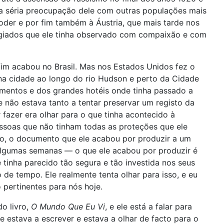
 da séria preocupação dele com outras populações mais
poder e por fim também à Áustria, que mais tarde nos
fugiados que ele tinha observado com compaixão e com
r fim acabou no Brasil. Mas nos Estados Unidos fez o
ena cidade ao longo do rio Hudson e perto da Cidade
entos e dos grandes hotéis onde tinha passado a
 não estava tanto a tentar preservar um registo da
 fazer era olhar para o que tinha acontecido à
ssoas que não tinham todas as proteções que ele
nto, o documento que ele acabou por produzir a um
 algumas semanas — o que ele acabou por produzir é
tinha parecido tão segura e tão investida nos seus
de tempo. Ele realmente tenta olhar para isso, e eu
 pertinentes para nós hoje.
o livro,
O Mundo Que Eu Vi
, e ele está a falar para
 estava a escrever e estava a olhar de facto para o