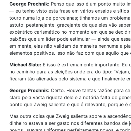
George Prochnik:
Penso que isso é um ponto muito im
— eu tenho visto esta frase em vários ensaios e sítios
touro numa loja de porcelanas; tínhamos um problema e
astuto, pestanejante, gracejante de que eles vão sabe
excêntrico carismático no momento em que se decidir 
paixões que um líder pode estimular — ainda que essas
em mente, elas não validam de maneira nenhuma a plata
elementos positivos. Isso não faz com que aquilo que 
Michael Slate:
E isso é extremamente importante. Eu q
no caminho para as eleições onde era do tipo: “Veja
ficaram tão alienadas pelo sistema e que finalmente e
George Prochnik:
Certo. Houve tantas razões para se s
claro pela vasta riqueza dele e a notória falta de ge
ponto que Zweig salienta e que é relevante, porque é
Mas outra coisa que Zweig salienta sobre a ascendênc
dinheiro estava a ser gasto nos diferentes bandos de 
novos, usavam uniformes perfeitamente novos, e todos