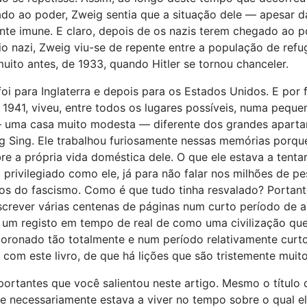
egado ao poder, Zweig sentia que a situação dele — apesar
mente imune. E claro, depois de os nazis terem chegado ao 
io nazi, Zweig viu-se de repente entre a população de re
ito antes, de 1933, quando Hitler se tornou chanceler.
 foi para Inglaterra e depois para os Estados Unidos. E po
 1941, viveu, entre todos os lugares possíveis, numa pequ
 uma casa muito modesta — diferente dos grandes apartam
ng Sing. Ele trabalhou furiosamente nessas memórias porque
re a própria vida doméstica dele. O que ele estava a tentar
ivilegiado como ele, já para não falar nos milhões de pe
itos do fascismo. Como é que tudo tinha resvalado? Porta
escrever várias centenas de páginas num curto período de
 um registo em tempo de real de como uma civilização que 
oronado tão totalmente e num período relativamente curto 
om este livro, de que há lições que são tristemente muito
rtantes que você salientou neste artigo. Mesmo o título d
 necessariamente estava a viver no tempo sobre o qual ele