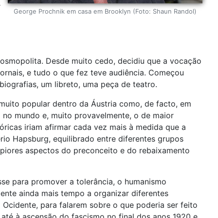
r
George Prochnik em casa em Brooklyn (Foto: Shaun Randol)
cosmopolita. Desde muito cedo, decidiu que a vocação
jornais, e tudo o que fez teve audiência. Começou
biografias, um libreto, uma peça de teatro.
muito popular dentro da Áustria como, de facto, em
o no mundo e, muito provavelmente, o de maior
óricas iriam afirmar cada vez mais à medida que a
ério Hapsburg, equilibrado entre diferentes grupos
 piores aspectos do preconceito e do rebaixamento
esse para promover a tolerância, o humanismo
mente ainda mais tempo a organizar diferentes
 Ocidente, para falarem sobre o que poderia ser feito
 até à ascensão do fascismo no final dos anos 1920 e