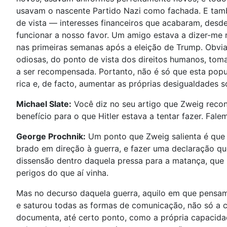
usavam o nascente Partido Nazi como fachada. E tamb
de vista — interesses financeiros que acabaram, desde
funcionar a nosso favor. Um amigo estava a dizer-me 
nas primeiras semanas após a eleição de Trump. Obvi
odiosas, do ponto de vista dos direitos humanos, tom
a ser recompensada. Portanto, não é só que esta popu
rica e, de facto, aumentar as próprias desigualdades
Michael Slate:
Você diz no seu artigo que Zweig recon
benefício para o que Hitler estava a tentar fazer. Fale
George Prochnik:
Um ponto que Zweig salienta é que no
brado em direção à guerra, e fazer uma declaração qu
dissensão dentro daquela pressa para a matança, que h
perigos do que aí vinha.
Mas no decurso daquela guerra, aquilo em que pensa
e saturou todas as formas de comunicação, não só a 
documenta, até certo ponto, como a própria capacida