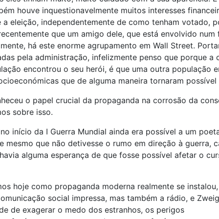
ém houve inquestionavelmente muitos interesses financeir
 a eleição, independentemente de como tenham votado, por 
recentemente que um amigo dele, que está envolvido num f
amente, há este enorme agrupamento em Wall Street. Port
adas pela administração, infelizmente penso que porque a 
lação encontrou o seu herói, é que uma outra população e
 socioeconómicas que de alguma maneira tornaram possível 
heceu o papel crucial da propaganda na corrosão da consc
mos sobre isso.
 início da I Guerra Mundial ainda era possível a um poeta,
e mesmo que não detivesse o rumo em direção à guerra, cau
avia alguma esperança de que fosse possível afetar o curso
mos hoje como propaganda moderna realmente se instalou,
comunicação social impressa, mas também a rádio, e Zwei
de de exagerar o medo dos estranhos, os perigos