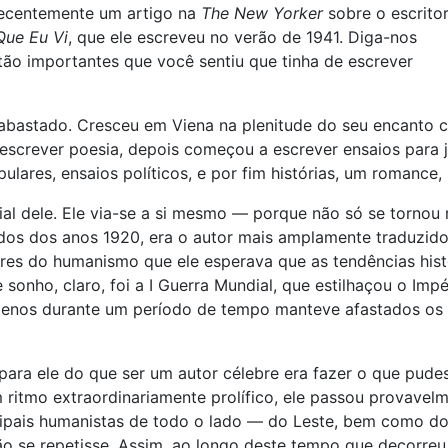
recentemente um artigo na
The New Yorker
sobre o escrito
ue Eu Vi
, que ele escreveu no verão de 1941. Diga-nos
ão importantes que você sentiu que tinha de escrever
abastado. Cresceu em Viena na plenitude do seu encanto 
 escrever poesia, depois começou a escrever ensaios para 
ares, ensaios políticos, e por fim histórias, um romance, 
l dele. Ele via-se a si mesmo — porque não só se tornou 
ados dos anos 1920, era o autor mais amplamente traduzid
res do humanismo que ele esperava que as tendências hist
e sonho, claro, foi a I Guerra Mundial, que estilhaçou o Imp
 menos durante um período de tempo manteve afastados os
para ele do que ser um autor célebre era fazer o que pud
m ritmo extraordinariamente prolífico, ele passou provavel
incipais humanistas de todo o lado — do Leste, bem como do
ão se repetisse. Assim, ao longo deste tempo que decorreu