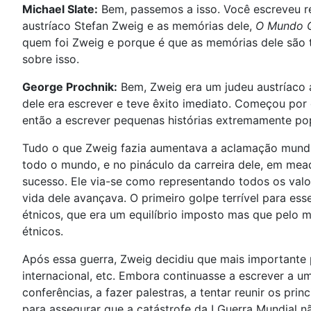
Michael Slate:
Bem, passemos a isso. Você escreveu 
austríaco Stefan Zweig e as memórias dele,
O Mundo Q
quem foi Zweig e porque é que as memórias dele são t
sobre isso.
George Prochnik:
Bem, Zweig era um judeu austríaco 
dele era escrever e teve êxito imediato. Começou por
então a escrever pequenas histórias extremamente popul
Tudo o que Zweig fazia aumentava a aclamação mundia
todo o mundo, e no pináculo da carreira dele, em me
sucesso. Ele via-se como representando todos os valo
vida dele avançava. O primeiro golpe terrível para ess
étnicos, que era um equilíbrio imposto mas que pelo
étnicos.
Após essa guerra, Zweig decidiu que mais importante 
internacional, etc. Embora continuasse a escrever a u
conferências, a fazer palestras, a tentar reunir os pr
para assegurar que a catástrofe da I Guerra Mundial n