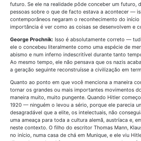
futuro. Se ele na realidade pôde conceber um futuro, 
pessoas sobre o que de facto estava a acontecer — isto
contemporâneos negaram o reconhecimento do início d
importância é ver como as coisas se desenvolvem e 
George Prochnik:
Isso é absolutamente correto — tud
ele o concebeu literalmente como uma espécie de mens
abismo e num inferno indescritível durante tanto tempo
Ao mesmo tempo, ele não pensava que os nazis acabass
a geração seguinte reconstruísse a civilização em te
Quanto ao ponto em que você menciona a maneira co
tornar os grandes ou mais importantes movimentos do
maneira muito, muito pungente. Quando Hitler começou
1920 — ninguém o levou a sério, porque ele parecia um 
desagradável que a elite, os intelectuais, não consegu
uma ameaça para toda a cultura alemã, austríaca e, em
neste contexto. O filho do escritor Thomas Mann, Klau
no início, numa casa de chá em Munique, e ele viu Hi