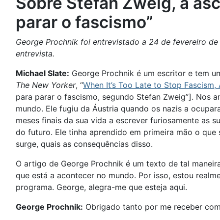
Sobre Stefan Zweig, a as
parar o fascismo”
George Prochnik foi entrevistado a 24 de fevereiro 
entrevista.
Michael Slate:
George Prochnik é um escritor e tem um 
The New Yorker
, “
When It’s Too Late to Stop Fascism,
para parar o fascismo, segundo Stefan Zweig”]. Nos a
mundo. Ele fugiu da Áustria quando os nazis a ocupar
meses finais da sua vida a escrever furiosamente as
do futuro. Ele tinha aprendido em primeira mão o que 
surge, quais as consequências disso.
O artigo de George Prochnik é um texto de tal maneir
que está a acontecer no mundo. Por isso, estou real
programa. George, alegra-me que esteja aqui.
George Prochnik:
Obrigado tanto por me receber como