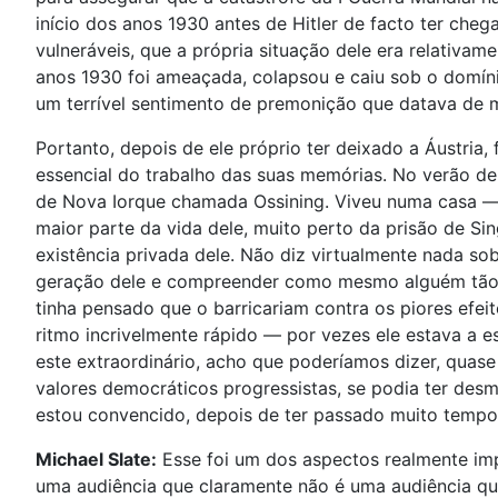
início dos anos 1930 antes de Hitler de facto ter ch
vulneráveis, que a própria situação dele era relativa
anos 1930 foi ameaçada, colapsou e caiu sob o domín
um terrível sentimento de premonição que datava de mu
Portanto, depois de ele próprio ter deixado a Áustria,
essencial do trabalho das suas memórias. No verão de
de Nova Iorque chamada Ossining. Viveu numa casa —
maior parte da vida dele, muito perto da prisão de Si
existência privada dele. Não diz virtualmente nada sob
geração dele e compreender como mesmo alguém tão pr
tinha pensado que o barricariam contra os piores efe
ritmo incrivelmente rápido — por vezes ele estava a 
este extraordinário, acho que poderíamos dizer, quase
valores democráticos progressistas, se podia ter desm
estou convencido, depois de ter passado muito tempo c
Michael Slate:
Esse foi um dos aspectos realmente impo
uma audiência que claramente não é uma audiência que