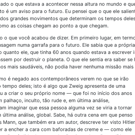
dado o que estava a acontecer nessa altura no mundo e que 
 é um aviso para o futuro. Eu pensei que o que ele salient
os grandes movimentos que determinam os tempos deles. 
como as coisas chegam ao ponto a que chegam.
o o que você acabou de dizer. Em primeiro lugar, em term
agem numa garrafa para o futuro. Ele sabia que a própria
 quanto ele, que tinha 60 anos quando estava a escrever is
em por destruir o planeta. O que ele sentia era saber se 
rmos mais saudáveis, não podia haver nenhuma missão mais 
mo é negado aos contemporâneos verem no que se irão
 tempo deles; isto é algo que Zweig apresenta de uma
 a criar o seu próprio nome — que foi no início dos anos
palhaço, inculto, tão rude e, em última análise,
iam imaginar que essa pessoa alguma vez se viria a tornar
 última análise, global. Sabe, há outra cena em que penso
s Mann, que também era um autor, descreve ter visto Hitler
tler a encher a cara com baforadas de creme e — como ele