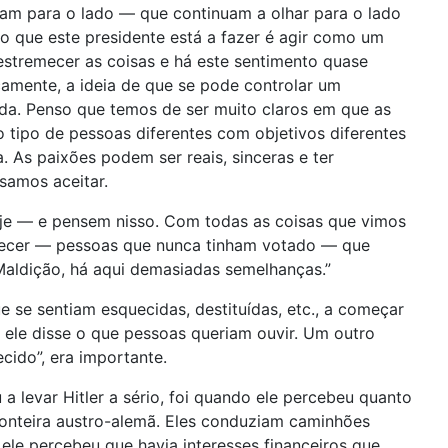
am para o lado — que continuam a olhar para o lado
, o que este presidente está a fazer é agir como um
 estremecer as coisas e há este sentimento quase
camente, a ideia de que se pode controlar um
da. Penso que temos de ser muito claros em que as
 tipo de pessoas diferentes com objetivos diferentes
 As paixões podem ser reais, sinceras e ter
samos aceitar.
oje — e pensem nisso. Com todas as coisas que vimos
parecer — pessoas que nunca tinham votado — que
“Maldição, há aqui demasiadas semelhanças.”
e se sentiam esquecidas, destituídas, etc., a começar
 ele disse o que pessoas queriam ouvir. Um outro
cido”, era importante.
 levar Hitler a sério, foi quando ele percebeu quanto
fronteira austro-alemã. Eles conduziam caminhões
ele percebeu que havia interesses financeiros que