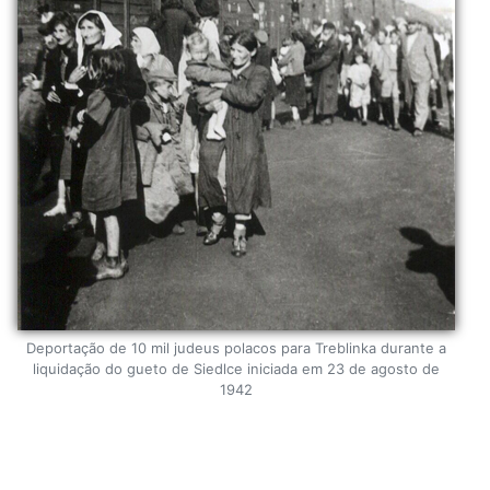
Deportação de 10 mil judeus polacos para Treblinka durante a
liquidação do gueto de Siedlce iniciada em 23 de agosto de
1942