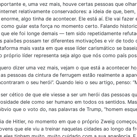
portante e, uma vez mais, houve certas pessoas que olhar
 internet relativamente conservadores: a ideia de que, bem
norme, algo tinha de acontecer. Ele está aí. Ele vai fazer
r como guiar esta força no momento certo. Falando histori
que ele foi longe demais — tem sido repetidamente refuta
 paixões possam ter diferentes motivações e vir de todo o
forma mais vasta em que esse líder carismático se baseia.
o próprio líder representa seja algo que nós como país pos
uero dizer uma vez mais, vejam o que está a acontecer h
m, as pessoas da cintura de ferrugem estão realmente a a
ncontraram o seu herói”. Quando leio o seu artigo, penso: 
er cético de que ele viesse a ser um herói das pessoas qu
nerosidade dele como ser humano em todos os sentidos. Mas
 óbvio que o voto do, nas palavras de Trump, “homem esque
ia de Hitler, no momento em que o próprio Zweig começou a
jovens que ele viu a treinar naquelas cidades ao longo da 
 eles tinham muito, muito cuidado com a sua aparência. E 