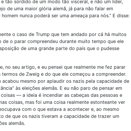
e tão sórdido de um modo tão visceral, e não um líder,
jo de uma maior glória alemã, já para não falar em
Este homem nunca poderá ser uma ameaça para nós.” E disse:
mente o caso de Trump que tem andado por cá há muitos
o de o parar compreendeu durante muito tempo que ele
disposição de uma grande parte do país que o pudesse
 no seu artigo, e eu pensei que realmente me fez parar
m termos de Zweig e do que ele começou a compreender.
e acabou mesmo por aplaudir os nazis pela capacidade de
ância” às eleições alemãs. E eu não paro de pensar em
 coisas — a ideia é incendiar as cabeças das pessoas e
mas coisas, mas foi uma coisa realmente estonteante ver
reocupava com o que estava a acontecer e, ao mesmo
to de que os nazis tiveram a capacidade de trazer um
ões alemãs.