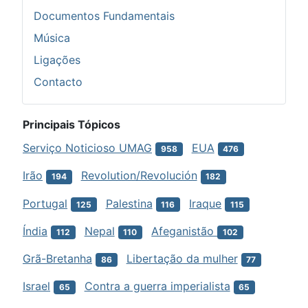
Documentos Fundamentais
Música
Ligações
Contacto
Principais Tópicos
Serviço Noticioso UMAG
EUA
958
476
Irão
Revolution/Revolución
194
182
Portugal
Palestina
Iraque
125
116
115
Índia
Nepal
Afeganistão
112
110
102
Grã-Bretanha
Libertação da mulher
86
77
Israel
Contra a guerra imperialista
65
65