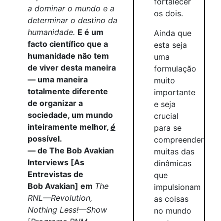
fortalecer
a dominar o mundo e a
os dois.
determinar o destino da
humanidade.
E é um
Ainda que
facto científico que a
esta seja
humanidade não tem
uma
de viver desta maneira
formulação
— uma maneira
muito
totalmente diferente
importante
de organizar a
e seja
sociedade, um mundo
crucial
inteiramente melhor,
é
para se
possível.
compreender
— de The Bob Avakian
muitas das
Interviews [As
dinâmicas
Entrevistas de
que
Bob Avakian] em
The
impulsionam
RNL—Revolution,
as coisas
Nothing Less!—Show
no mundo