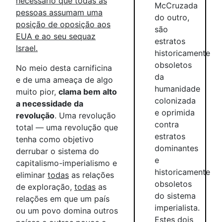
necessário que todas as
McCruzada
pessoas assumam uma
do outro,
posição de oposição aos
são
EUA e ao seu sequaz
estratos
Israel.
historicamente
obsoletos
No meio desta carnificina
da
e de uma ameaça de algo
humanidade
muito pior,
clama bem alto
colonizada
a necessidade da
e oprimida
revolução
. Uma revolução
contra
total — uma revolução que
estratos
tenha como objetivo
dominantes
derrubar o sistema do
e
capitalismo-imperialismo e
historicamente
eliminar
todas
as relações
obsoletos
de exploração,
todas
as
do sistema
relações em que um país
imperialista.
ou um povo domina outros
Estes dois