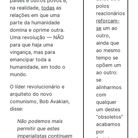
países e outros povos e,
polos
na realidade,
todas
as
reacionários
relações em que uma
reforçam-
parte da humanidade
se
um ao
domina e oprime outra.
outro,
Uma revolução — NÃO
ainda que
para que haja uma
ao mesmo
vingança, mas para
tempo se
emancipar toda a
opõem um
humanidade, em todo o
ao outro:
mundo.
se
O líder revolucionário e
alinharmos
arquiteto do novo
com
comunismo, Bob Avakian,
qualquer
disse:
um destes
“obsoletos”
Não podemos mais
acabamos
permitir que estes
por
imperialistas continuem