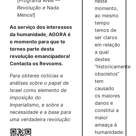
[
Programa RNM —
neste
Revolução e Nada
momento,
Menos!
]
ao mesmo
tempo
Ao serviço dos interesses
temos de
da humanidade, AGORA é
ser claros
o momento para que te
em relação
tornes parte desta
a qual
revolução emancipadora!
destes
Contacta os Revcoms.
“historicamente
obsoletos”
Para obteres notícias e
tem
análises sobre o papel de
causado
Israel como elemento de
os maiores
imposição do
danos e
Imperialismo, e sobre a
constitui a
necessidade e a base para
maior
uma verdadeira revolução:
ameaça à
humanidade: