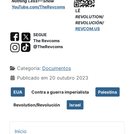
Nothing Less!—Show
YouTube.com/TheRevcoms
LÊ
REVOLUTION/
REVOLUCIÓN/
REVCOM.US
SEGUE
The Revcoms
@TheRevcoms
Detalhes
Categoria:
Documentos
Publicado em 20 outubro 2023
EUA
Contra a guerra imperialista
Palestina
Revolution/Revolución
Israel
Início