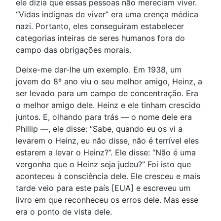
ele dizia que essas pessoas não mereciam viver.
“Vidas indignas de viver” era uma crença médica
nazi. Portanto, eles conseguiram estabelecer
categorias inteiras de seres humanos fora do
campo das obrigações morais.
Deixe-me dar-lhe um exemplo. Em 1938, um
jovem do 8º ano viu o seu melhor amigo, Heinz, a
ser levado para um campo de concentração. Era
o melhor amigo dele. Heinz e ele tinham crescido
juntos. E, olhando para trás — o nome dele era
Phillip —, ele disse: “Sabe, quando eu os vi a
levarem o Heinz, eu não disse, não é terrível eles
estarem a levar o Heinz?”. Ele disse: “Não é uma
vergonha que o Heinz seja judeu?” Foi isto que
aconteceu à consciência dele. Ele cresceu e mais
tarde veio para este país [EUA] e escreveu um
livro em que reconheceu os erros dele. Mas esse
era o ponto de vista dele.