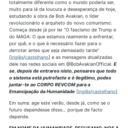
totalmente diferente como o mundo poderia ser,
muito para lá da loucura e desesperança de hoje,
estudando a obra de Bob Avakian, o líder
revolucionário e arquiteto do novo comunismo.
Começa desde já por ler “O fascismo de Trump e
do MAGA: O que estamos
realmente
a enfrentar,
por quê, e o que é necessário fazer para o
derrotar
antes que seja demasiado tarde”
[
inglês
/
castelhano
] e as mensagens atualizadas
dele nas redes sociais em @BobAvakianOfficial.
E
se, depois de entrares nisto, pensares que todo
o sistema está putrefacto e é ilegítimo, podes
juntar-te ao CORPO REVCOM para a
Emancipação da Humanidade
[
inglês
/
castelhano
].
Em suma: age este verão, desde já, como se o
futuro dependesse disso... porque de facto
depende.
EM NOME DA HUMANIDADE, RECUSAMO-NOS A