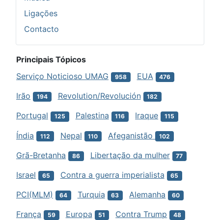
Ligações
Contacto
Principais Tópicos
Serviço Noticioso UMAG
EUA
958
476
Irão
Revolution/Revolución
194
182
Portugal
Palestina
Iraque
125
116
115
Índia
Nepal
Afeganistão
112
110
102
Grã-Bretanha
Libertação da mulher
86
77
Israel
Contra a guerra imperialista
65
65
PCI(MLM)
Turquia
Alemanha
64
63
60
França
Europa
Contra Trump
59
51
48