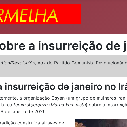
obre a insurreição de j
ution/Revolución
, voz do Partido Comunista Revolucionár
 insurreição de janeiro no Ir
emente, a organização Osyan (um grupo de mulheres irania
a turca
feministçerçeve
(
Marco Feminista
) sobre a insurreiç
9 de janeiro de 2026.
radição construída através de