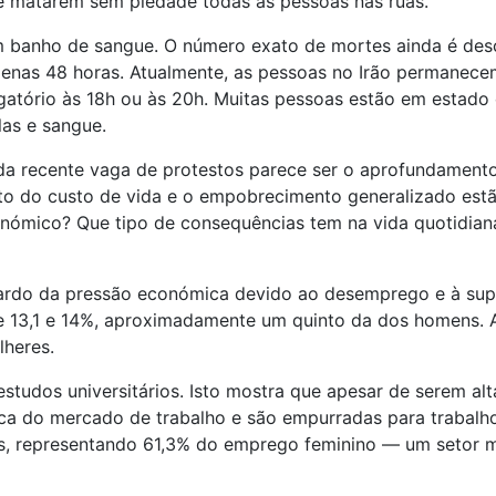
de matarem sem piedade todas as pessoas nas ruas.
um banho de sangue. O número exato de mortes ainda é des
enas 48 horas. Atualmente, as pessoas no Irão permanece
gatório às 18h ou às 20h. Muitas pessoas estão em estado 
las e sangue.
 da recente vaga de protestos parece ser o aprofundament
to do custo de vida e o empobrecimento generalizado estã
onómico? Que tipo de consequências tem na vida quotidian
fardo da pressão económica devido ao desemprego e à sup
e 13,1 e 14%, aproximadamente um quinto da dos homens. A
lheres.
tudos universitários. Isto mostra que apesar de serem a
tica do mercado de trabalho e são empurradas para trabal
s, representando 61,3% do emprego feminino — um setor m