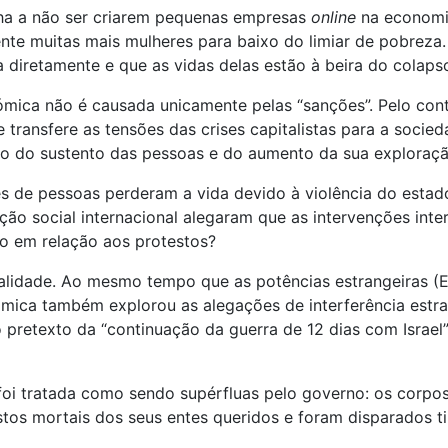
lha a não ser criarem pequenas empresas
online
na economia
ente muitas mais mulheres para baixo do limiar de pobreza
 diretamente e que as vidas delas estão à beira do colaps
mica não é causada unicamente pelas “sanções”. Pelo cont
 transfere as tensões das crises capitalistas para a socie
ção do sustento das pessoas e do aumento da sua exploraçã
es de pessoas perderam a vida devido à violência do estad
ção social internacional alegaram que as intervenções inte
 em relação aos protestos?
alidade. Ao mesmo tempo que as potências estrangeiras (E
lâmica também explorou as alegações de interferência estr
 pretexto da “continuação da guerra de 12 dias com Israel”.
 foi tratada como sendo supérfluas pelo governo: os corp
stos mortais dos seus entes queridos e foram disparados t