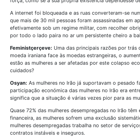
força, como se a sua própria existência dependesse 
A internet foi bloqueada e as ruas converteram-se n
que mais de 30 mil pessoas foram assassinadas em ap
efetivamente sob um regime militar, com recolher obri
por todo o lado paira no ar um persistente cheiro a ba
Feministçerçeve:
Uma das principais razões por trás
moeda iraniana face às moedas estrangeiras, o aumen
estão as mulheres a ser afetadas por este colapso ec
cuidados?
Osyan:
As mulheres no Irão já suportavam o pesado 
participação económica das mulheres no Irão era entr
significa que a situação é várias vezes pior para as mu
Quase 72% das mulheres desempregadas no Irão têm es
financeira, as mulheres sofrem uma exclusão sistemá
mulheres desempregadas trabalha no setor de serviço
contratos instáveis e inseguros.