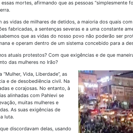
 essas mortes, afirmando que as pessoas “simplesmente fo
erra.
s vidas de milhares de detidos, a maioria dos quais com 
ções fabricadas, a sentenças severas e a uma constante a
sabemos que as vidas do nosso povo não poderão ser prot
mana e operam dentro de um sistema concebido para a dest
 atuais protestos? Com que exigências e de que maneira es
nto das mulheres no Irão?
 “Mulher, Vida, Liberdade”, as
ia e de desobediência civil. Na
adas e corajosas. No entanto, à
rias alinhadas com Pahlevi se
evação, muitas mulheres e
das. As suas exigências de
 luta.
 que discordavam delas, usando