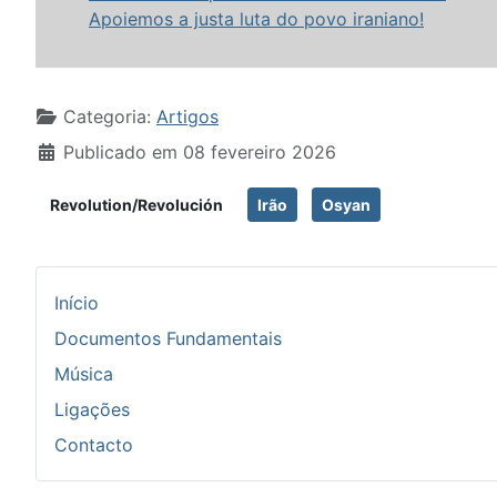
Apoiemos a justa luta do povo iraniano!
Detalhes
Categoria:
Artigos
Publicado em 08 fevereiro 2026
Revolution/Revolución
Irão
Osyan
Início
Documentos Fundamentais
Música
Ligações
Contacto