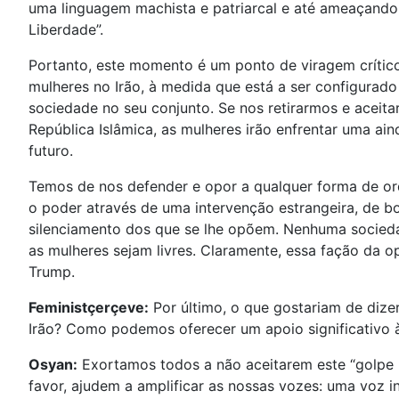
uma linguagem machista e patriarcal e até ameaçando 
Liberdade”.
Portanto, este momento é um ponto de viragem críti
mulheres no Irão, à medida que está a ser configurad
sociedade no seu conjunto. Se nos retirarmos e aceita
República Islâmica, as mulheres irão enfrentar uma ai
futuro.
Temos de nos defender e opor a qualquer forma de or
o poder através de uma intervenção estrangeira, de 
silenciamento dos que se lhe opõem. Nenhuma socieda
as mulheres sejam livres. Claramente, essa fação da 
Trump.
Feministçerçeve:
Por último, o que gostariam de dizer
Irão? Como podemos oferecer um apoio significativo à
Osyan:
Exortamos todos a não aceitarem este “golpe m
favor, ajudem a amplificar as nossas vozes: uma voz 