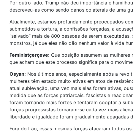
Por outro lado, Trump não deu importância e humilhou
descreveu-as como sendo danos colaterais de uma gu
Atualmente, estamos profundamente preocupados com a
submetidos a tortura, a confissões forçadas, a acusa
“salvado” mais de 800 pessoas de serem executadas, 
monstros, já que eles não dão nenhum valor à vida hu
Feministçerçeve:
Que posição assumem as mulheres nos
que acham que este processo significa para o movime
Osyan:
Nos últimos anos, especialmente após a revolta
mulheres têm estado muito ativas em atos de resistênc
atual sublevação, uma vez mais elas foram ativas, ous
medida que as forças patriarcais, fascistas e reacioná
foram tornando mais fortes e tentaram cooptar a subl
forças progressistas tornaram-se cada vez mais aliena
liberdade e igualdade foram gradualmente apagadas da
Fora do Irão, essas mesmas forças atacaram todos os