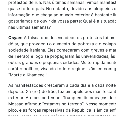
protestos de rua. Nas últimas semanas, vimos manife
quase todo o país. No entanto, devido aos bloqueios da
informação que chega ao mundo exterior é bastante li
gostaríamos de ouvir da vossa parte: Qual é a situaçã
nas últimas semanas?
Osyan:
A faísca que desencadeou os protestos foi um
dólar, que provocou o aumento da pobreza e o colap
sociedade iraniana. Eles começaram com greves e ma
de Teerão) e logo se propagaram às universidades, às
outras grandes e pequenas cidades. Muito rapidamente
caráter político, visando todo o regime islâmico com 
“Morte a Khamenei”.
As manifestações cresceram a cada dia e a cada noite 
deposto Xá (rei) do Irão, fez um apelo aos manifesta
exterior. Ao mesmo tempo, Trump emitiu ameaças de a
Mossad afirmou: “estamos no terreno”. Nesse momento,
pico, e as forças repressivas da República Islâmica e