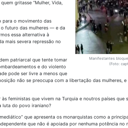
quem gritasse “Mulher, Vida,
co para o movimento das
o o futuro das mulheres — e da
rmos essa alternativa à
nda mais severa repressão no
Manifestantes bloque
dem patriarcal que tente tomar
(Foto: cap
bombardeamentos e do violento
de pode ser livre a menos que
oposição não se preocupa com a libertação das mulheres, 
 às feministas que vivem na Turquia e noutros países que 
 luta do povo iraniano?
ediático” que apresenta os monarquistas como a principal
independente que não é apoiada por nenhuma potência no m