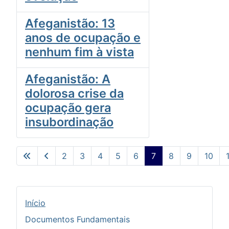
Afeganistão: 13
anos de ocupação e
nenhum fim à vista
Afeganistão: A
dolorosa crise da
ocupação gera
insubordinação
2
3
4
5
6
7
8
9
10
Pág. 7 de 48
Início
Documentos Fundamentais