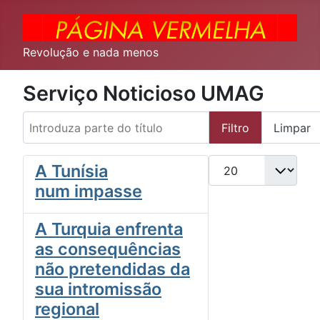
Revolução e nada menos
Serviço Noticioso UMAG
Introduza parte do título
Filtro
Limpar
Qtd. a exibir
A Tunísia
num impasse
A Turquia enfrenta
as consequências
não pretendidas da
sua intromissão
regional