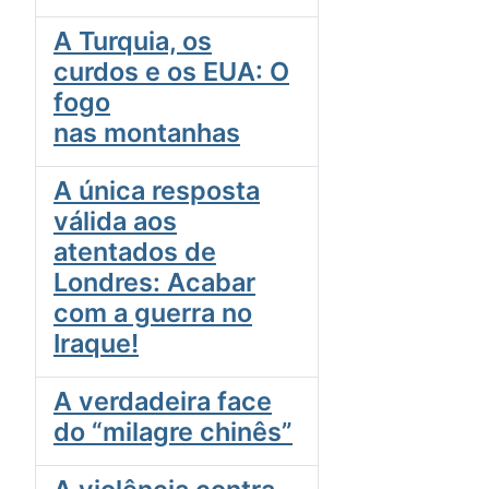
A Turquia, os
curdos e os EUA: O
fogo
nas montanhas
A única resposta
válida aos
atentados de
Londres: Acabar
com a guerra no
Iraque!
A verdadeira face
do “milagre chinês”