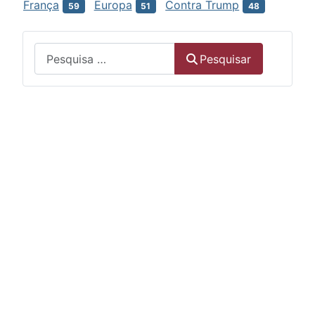
França
Europa
Contra Trump
59
51
48
Menu
Pesquisar