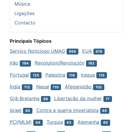
Música
Ligações
Contacto
Principais Tópicos
Serviço Noticioso UMAG
EUA
958
476
Irão
Revolution/Revolución
194
182
Portugal
Palestina
Iraque
125
116
115
Índia
Nepal
Afeganistão
112
110
102
Grã-Bretanha
Libertação da mulher
86
77
Israel
Contra a guerra imperialista
65
65
PCI(MLM)
Turquia
Alemanha
64
63
60