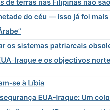
 de terras nas Filipinas não são
etade do céu — isso já foi mai
Árabe”
r os sistemas patriarcais obsol
EUA-Iraque e os objectivos nor
am-se à Líbia
 segurança EUA-Iraque: Um col