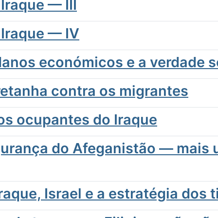
Iraque — III
 Iraque — IV
danos económicos e a verdade s
retanha contra os migrantes
os ocupantes do Iraque
egurança do Afeganistão — mais
aque, Israel e a estratégia dos t