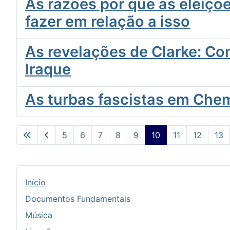
As razões por que as eleiçõe
fazer em relação a isso
As revelações de Clarke: Co
Iraque
As turbas fascistas em Chem
5
6
7
8
9
10
11
12
13
Início
Documentos Fundamentais
Música