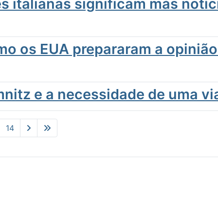
s italianas significam más notí
mo os EUA prepararam a opinião 
nitz e a necessidade de uma via
14