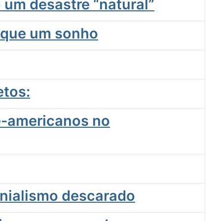
 um desastre “natural”
s que um sonho
etos:
te-americanos no
onialismo descarado