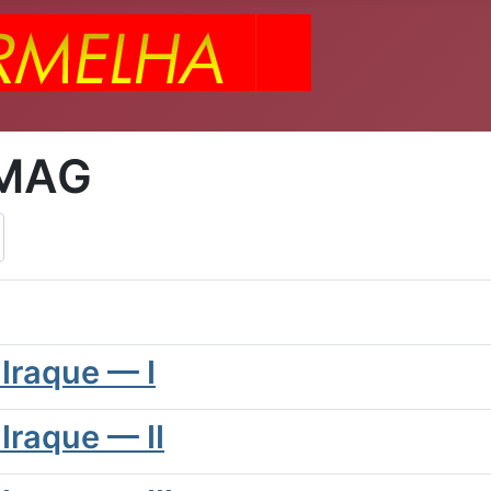
UMAG
 Iraque — I
Iraque — II