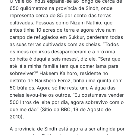
O Vale do Indus espalha-se ao longo de cerca de
650 quilómetros na província de Sindh, onde
representa cerca de 85 por cento das terras
cultivadas. Pessoas como Nizam Nathio, que
antes tinha 10 acres de terra e agora vive num
campo de refugiados em Sukkur, perderam todas
as suas terras cultivadas com as cheias. “Todos
os meus recursos desapareceram e a próxima
colheita é daqui a seis meses”, diz ele. “Será que
até lá a minha família tem que comer lama para
sobreviver?” Hakeem Kalhoro, residente no
distrito de Naushero Feroz, tinha uma quinta com
50 búfalos. Agora só lhe resta um. A água das
cheias levou-lhe os outros. “Eu costumava vender
500 litros de leite por dia, agora sobrevivo com o
que me dão” (Sítio da BBC, 19 de Agosto de
2010).
A província de Sindh está agora a ser atingida por