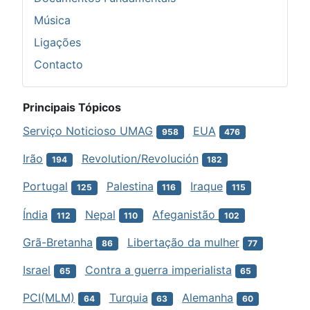
Música
Ligações
Contacto
Principais Tópicos
Serviço Noticioso UMAG
EUA
958
476
Irão
Revolution/Revolución
194
182
Portugal
Palestina
Iraque
125
116
115
Índia
Nepal
Afeganistão
112
110
102
Grã-Bretanha
Libertação da mulher
86
77
Israel
Contra a guerra imperialista
65
65
PCI(MLM)
Turquia
Alemanha
64
63
60