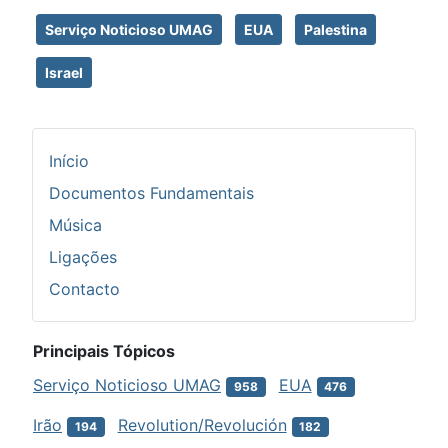
Serviço Noticioso UMAG
EUA
Palestina
Israel
Início
Documentos Fundamentais
Música
Ligações
Contacto
Principais Tópicos
Serviço Noticioso UMAG
EUA
958
476
Irão
Revolution/Revolución
194
182