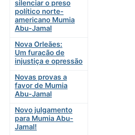
silenciar o preso
político norte-
americano Mumia
Abu-Jamal
Nova Orleães:
Um furacão de
injustiça e opressão
Novas provas a
favor de Mumia
Abu-Jamal
Novo julgamento
para Mumia Abu-
Jamal!