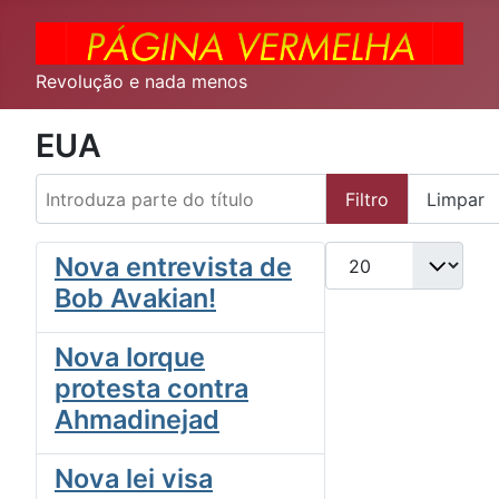
Revolução e nada menos
EUA
Introduza parte do título
Filtro
Limpar
Qtd. a exibir
Nova entrevista de
Bob Avakian!
Nova Iorque
protesta contra
Ahmadinejad
Nova lei visa