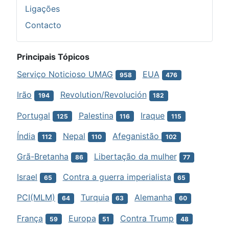
Ligações
Contacto
Principais Tópicos
Serviço Noticioso UMAG
EUA
958
476
Irão
Revolution/Revolución
194
182
Portugal
Palestina
Iraque
125
116
115
Índia
Nepal
Afeganistão
112
110
102
Grã-Bretanha
Libertação da mulher
86
77
Israel
Contra a guerra imperialista
65
65
PCI(MLM)
Turquia
Alemanha
64
63
60
França
Europa
Contra Trump
59
51
48