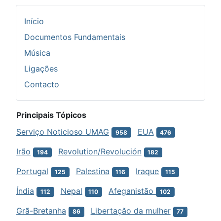
Início
Documentos Fundamentais
Música
Ligações
Contacto
Principais Tópicos
Serviço Noticioso UMAG
EUA
958
476
Irão
Revolution/Revolución
194
182
Portugal
Palestina
Iraque
125
116
115
Índia
Nepal
Afeganistão
112
110
102
Grã-Bretanha
Libertação da mulher
86
77