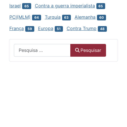
Israel
Contra a guerra imperialista
65
65
PCI(MLM)
Turquia
Alemanha
64
63
60
França
Europa
Contra Trump
59
51
48
Menu
Pesquisar