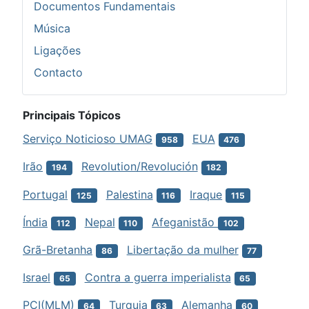
Documentos Fundamentais
Música
Ligações
Contacto
Principais Tópicos
Serviço Noticioso UMAG
EUA
958
476
Irão
Revolution/Revolución
194
182
Portugal
Palestina
Iraque
125
116
115
Índia
Nepal
Afeganistão
112
110
102
Grã-Bretanha
Libertação da mulher
86
77
Israel
Contra a guerra imperialista
65
65
PCI(MLM)
Turquia
Alemanha
64
63
60