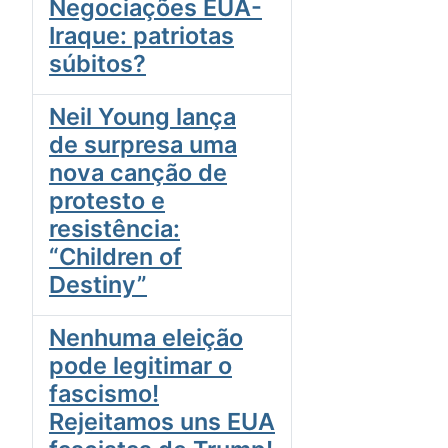
Negociações EUA-
Iraque: patriotas
súbitos?
Neil Young lança
de surpresa uma
nova canção de
protesto e
resistência:
“Children of
Destiny”
Nenhuma eleição
pode legitimar o
fascismo!
Rejeitamos uns EUA