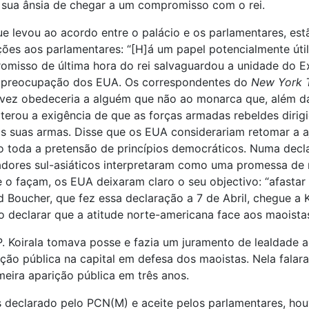
a sua ânsia de chegar a um compromisso com o rei.
e levou ao acordo entre o palácio e os parlamentares, est
ões aos parlamentares: “[H]á um papel potencialmente útil
promisso de última hora do rei salvaguardou a unidade do 
pal preocupação dos EUA. Os correspondentes do
New York 
 vez obedeceria a alguém que não ao monarca que, além da
terou a exigência de que as forças armadas rebeldes dirig
s suas armas. Disse que os EUA considerariam retomar a a
 toda a pretensão de princípios democráticos. Numa decla
tadores sul-asiáticos interpretaram como uma promessa de 
 façam, os EUA deixaram claro o seu objectivo: “afastar 
d Boucher, que fez essa declaração a 7 de Abril, chegue a 
 declarar que a atitude norte-americana face aos maoistas
 P. Koirala tomava posse e fazia um juramento de lealdade 
ão pública na capital em defesa dos maoistas. Nela falara
imeira aparição pública em três anos.
s declarado pelo PCN(M) e aceite pelos parlamentares, hou