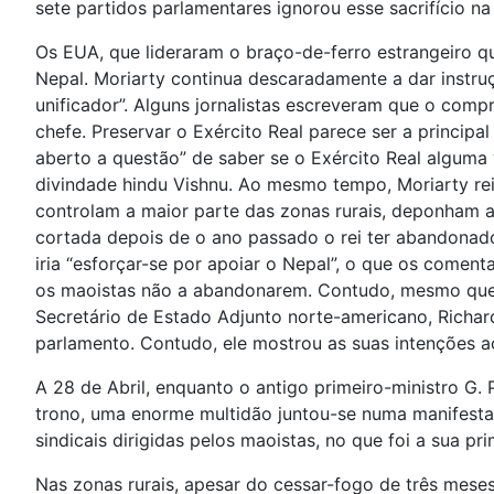
sete partidos parlamentares ignorou esse sacrifício n
Os EUA, que lideraram o braço-de-ferro estrangeiro qu
Nepal. Moriarty continua descaradamente a dar instruç
unificador”. Alguns jornalistas escreveram que o com
chefe. Preservar o Exército Real parece ser a princi
aberto a questão” de saber se o Exército Real alguma
divindade hindu Vishnu. Ao mesmo tempo, Moriarty rei
controlam a maior parte das zonas rurais, deponham a
cortada depois de o ano passado o rei ter abandonado
iria “esforçar-se por apoiar o Nepal”, o que os comen
os maoistas não a abandonarem. Contudo, mesmo que o
Secretário de Estado Adjunto norte-americano, Richar
parlamento. Contudo, ele mostrou as suas intenções ao
A 28 de Abril, enquanto o antigo primeiro-ministro G.
trono, uma enorme multidão juntou-se numa manifestaç
sindicais dirigidas pelos maoistas, no que foi a sua pr
Nas zonas rurais, apesar do cessar-fogo de três mese