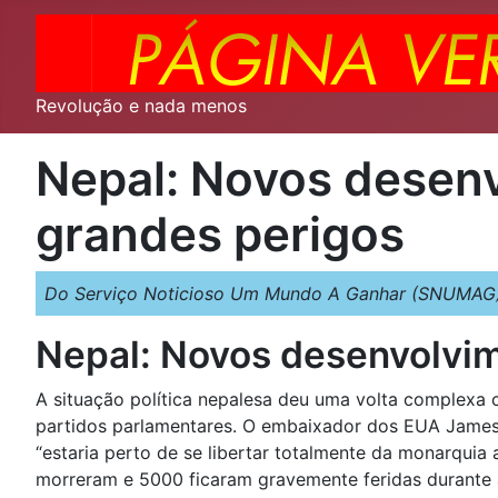
Revolução e nada menos
Nepal: Novos desenv
grandes perigos
Do Serviço Noticioso Um Mundo A Ganhar (SNUMAG)
Nepal: Novos desenvolvim
A situação política nepalesa deu uma volta complexa
partidos parlamentares. O embaixador dos EUA James 
“estaria perto de se libertar totalmente da monarquia 
morreram e 5000 ficaram gravemente feridas durante as