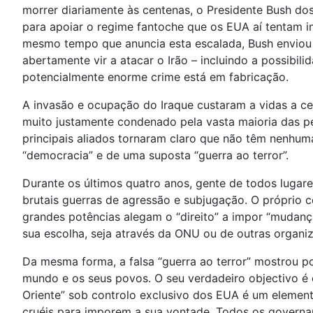
morrer diariamente às centenas, o Presidente Bush do
para apoiar o regime fantoche que os EUA aí tentam in
mesmo tempo que anuncia esta escalada, Bush enviou 
abertamente vir a atacar o Irão – incluindo a possibil
potencialmente enorme crime está em fabricação.
A invasão e ocupação do Iraque custaram a vidas a ce
muito justamente condenado pela vasta maioria das p
principais aliados tornaram claro que não têm nenhuma
“democracia” e de uma suposta “guerra ao terror”.
Durante os últimos quatro anos, gente de todos lugare
brutais guerras de agressão e subjugação. O próprio c
grandes potências alegam o “direito” a impor “mudança
sua escolha, seja através da ONU ou de outras organi
Da mesma forma, a falsa “guerra ao terror” mostrou p
mundo e os seus povos. O seu verdadeiro objectivo é 
Oriente” sob controlo exclusivo dos EUA é um elemento
cruéis para imporem a sua vontade. Todos os governa