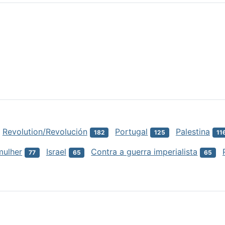
Revolution/Revolución
Portugal
Palestina
182
125
11
mulher
Israel
Contra a guerra imperialista
77
65
65