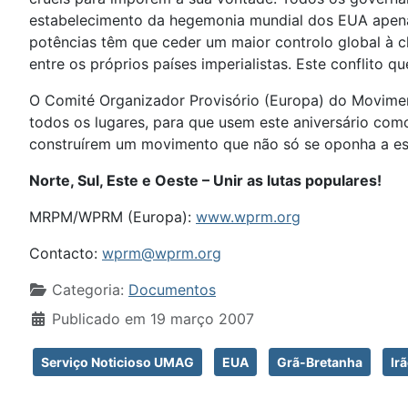
estabelecimento da hegemonia mundial dos EUA apena
potências têm que ceder um maior controlo global à c
entre os próprios países imperialistas. Este conflito 
O Comité Organizador Provisório (Europa) do Movime
todos os lugares, para que usem este aniversário como
construírem um movimento que não só se oponha a est
Norte, Sul, Este e Oeste – Unir as lutas populares!
MRPM/WPRM (Europa):
www.wprm.org
Contacto:
wprm@wprm.org
Detalhes
Categoria:
Documentos
Publicado em 19 março 2007
Serviço Noticioso UMAG
EUA
Grã-Bretanha
Ir