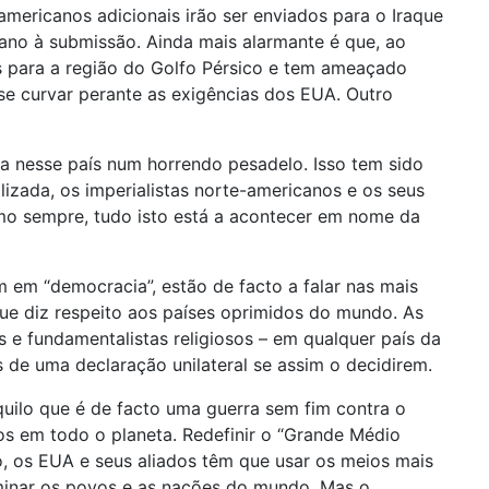
ericanos adicionais irão ser enviados para o Iraque
iano à submissão. Ainda mais alarmante é que, ao
 para a região do Golfo Pérsico e tem ameaçado
 se curvar perante as exigências dos EUA. Outro
a nesse país num horrendo pesadelo. Isso tem sido
zada, os imperialistas norte-americanos e os seus
como sempre, tudo isto está a acontecer em nome da
 em “democracia”, estão de facto a falar nas mais
que diz respeito aos países oprimidos do mundo. As
 e fundamentalistas religiosos – em qualquer país da
 de uma declaração unilateral se assim o decidirem.
uilo que é de facto uma guerra sem fim contra o
os em todo o planeta. Redefinir o “Grande Médio
vo, os EUA e seus aliados têm que usar os meios mais
minar os povos e as nações do mundo. Mas o