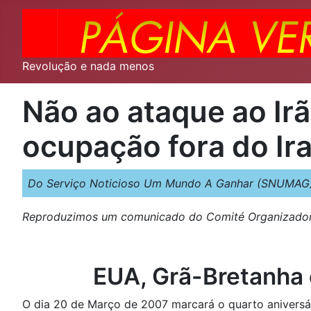
Revolução e nada menos
Não ao ataque ao Ir
ocupação fora do Ira
Do Serviço Noticioso Um Mundo A Ganhar (SNUMAG)
Reproduzimos um comunicado do Comité Organizador P
EUA, Grã-Bretanha e
O dia 20 de Março de 2007 marcará o quarto aniversár