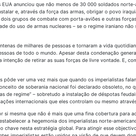
s EUA anunciou que não menos de 30 000 soldados norte-am
stalar e, através da força das armas, obrigar o povo iraqu
dois grupos de combate com porta-aviões e outras forças
idade do uso de armas nucleares – se o regime iraniano não
ntenas de milhares de pessoas e tornaram a vida quotidian
essoas de todo o mundo. Apesar desta condenação generali
 intenção de retirar as suas forças de livre vontade. E, 
s pôde ver uma vez mais que quando os imperialistas falam
onceito de soberania nacional foi declarado obsoleto, no 
s de regime” – sobretudo a instalação de déspotas feudais
zações internacionais que eles controlam ou mesmo através
or si mesma que não é mais que uma fina cobertura para aq
estabelecer a hegemonia dos imperialistas norte-american
 chave nesta estratégia global. Para atingir esse objecti
ntes imperialistas estão unidos na visão de que devem do