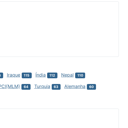
Iraque
Índia
Nepal
6
115
112
110
PCI(MLM)
Turquia
Alemanha
64
63
60