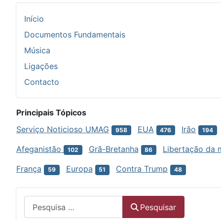
Início
Documentos Fundamentais
Música
Ligações
Contacto
Principais Tópicos
Serviço Noticioso UMAG
EUA
Irão
958
476
194
Afeganistão
Grã-Bretanha
Libertação da 
102
86
França
Europa
Contra Trump
59
51
48
Menu
Pesquisar