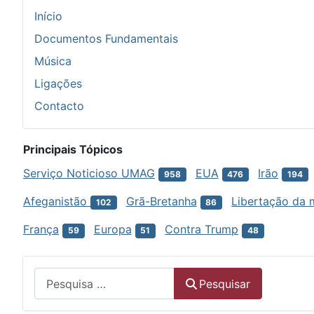
Início
Documentos Fundamentais
Música
Ligações
Contacto
Principais Tópicos
Serviço Noticioso UMAG
EUA
Irão
958
476
194
Afeganistão
Grã-Bretanha
Libertação da 
102
86
França
Europa
Contra Trump
59
51
48
Menu
Pesquisar