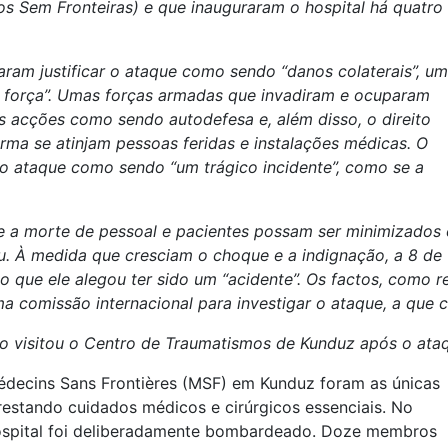
s Sem Fronteiras) e que inauguraram o hospital há quatro
aram justificar o ataque como sendo “danos colaterais”, um
 força”. Umas forças armadas que invadiram e ocuparam
s acções como sendo autodefesa e, além disso, o direito
orma se atinjam pessoas feridas e instalações médicas. O
 ataque como sendo “um trágico incidente”, como se a
e a morte de pessoal e pacientes possam ser minimizado
iu. À medida que cresciam o choque e a indignação, a 8 d
pelo que ele alegou ter sido um “acidente”. Os factos, com
a comissão internacional para investigar o ataque, a que
do visitou o Centro de Traumatismos de Kunduz após o ata
édecins Sans Frontières (MSF) em Kunduz foram as únicas
restando cuidados médicos e cirúrgicos essenciais. No
hospital foi deliberadamente bombardeado. Doze membros