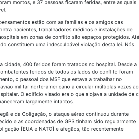
foram mortos, e 37 pessoas ficaram feridas, entre as quais
el.
ensamentos estão com as famílias e os amigos das
ontra pacientes, trabalhadores médicos e instalações de
 hospitais em zonas de conflito são espaços protegidos. At
do constituem uma indesculpável violação desta lei. Nós
 cidade, 400 feridos foram tratados no hospital. Desde a
combatentes feridos de todos os lados do conflito foram
mento, o pessoal dos MSF que estava a trabalhar no
 avião militar norte-americano a circular múltiplas vezes 
italar. O edifício visado era o que alojava a unidade de 
rmaneceram largamente intactos.
fegã e da Coligação, o ataque aéreo continuou durante
ecido e as coordenadas de GPS tinham sido regularmente
 Coligação [EUA e NATO] e afegãos, tão recentemente