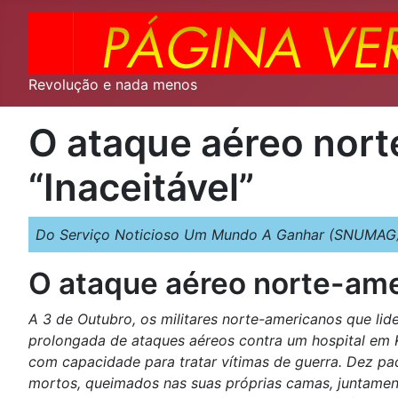
Revolução e nada menos
O ataque aéreo nort
“Inaceitável”
Do Serviço Noticioso Um Mundo A Ganhar (SNUMAG)
O ataque aéreo norte-amer
A 3 de Outubro, os militares norte-americanos que li
prolongada de ataques aéreos contra um hospital em K
com capacidade para tratar vítimas de guerra. Dez paci
mortos, queimados nas suas próprias camas, juntam