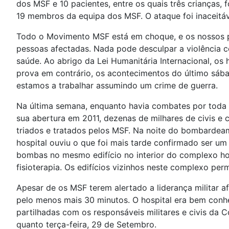
dos MSF e 10 pacientes, entre os quais três crianças, 
19 membros da equipa dos MSF. O ataque foi inaceitáv
Todo o Movimento MSF está em choque, e os nossos p
pessoas afectadas. Nada pode desculpar a violência c
saúde. Ao abrigo da Lei Humanitária Internacional, os
prova em contrário, os acontecimentos do último sába
estamos a trabalhar assumindo um crime de guerra.
Na última semana, enquanto havia combates por toda a
sua abertura em 2011, dezenas de milhares de civis e 
triados e tratados pelos MSF. Na noite do bombardea
hospital ouviu o que foi mais tarde confirmado ser um
bombas no mesmo edifício no interior do complexo hosp
fisioterapia. Os edifícios vizinhos neste complexo pe
Apesar de os MSF terem alertado a liderança militar a
pelo menos mais 30 minutos. O hospital era bem conh
partilhadas com os responsáveis militares e civis da
quanto terça-feira, 29 de Setembro.