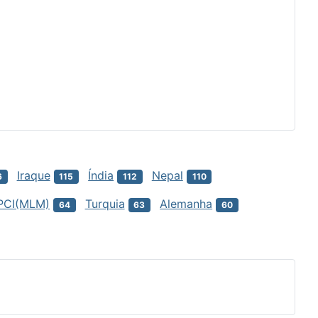
Iraque
Índia
Nepal
6
115
112
110
PCI(MLM)
Turquia
Alemanha
64
63
60