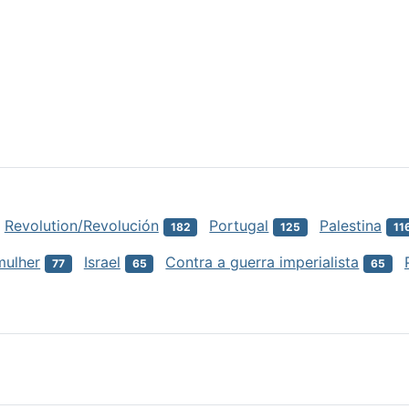
Revolution/Revolución
Portugal
Palestina
182
125
11
mulher
Israel
Contra a guerra imperialista
77
65
65