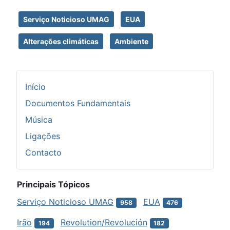
Serviço Noticioso UMAG
EUA
Alterações climáticas
Ambiente
Início
Documentos Fundamentais
Música
Ligações
Contacto
Principais Tópicos
Serviço Noticioso UMAG
EUA
958
476
Irão
Revolution/Revolución
194
182