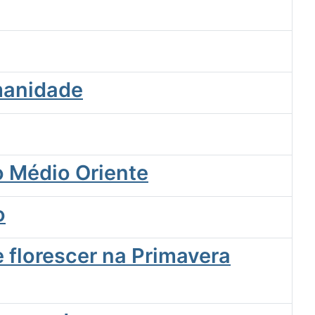
manidade
o Médio Oriente
o
e florescer na Primavera