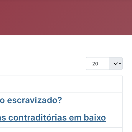
Qtd. a exibir
vo escravizado?
s contraditórias em baixo