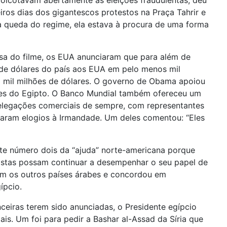
boicotavam abertamente as eleições fraudulentas, deu
iros dias dos gigantescos protestos na Praça Tahrir e
 a queda do regime, ela estava à procura de uma forma
sa do filme, os EUA anunciaram que para além de
s de dólares do país aos EUA em pelo menos mil
8 mil milhões de dólares. O governo de Obama apoiou
tes do Egipto. O Banco Mundial também ofereceu um
elegações comerciais de sempre, com representantes
rraram elogios à Irmandade. Um deles comentou: “Eles
nte número dois da “ajuda” norte-americana porque
nistas possam continuar a desempenhar o seu papel de
om os outros países árabes e concordou em
ípcio.
ceiras terem sido anunciadas, o Presidente egípcio
is. Um foi para pedir a Bashar al-Assad da Síria que