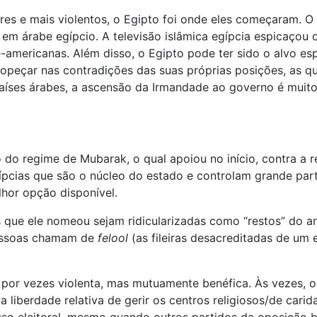
es e mais violentos, o Egipto foi onde eles começaram. O
m árabe egípcio. A televisão islâmica egípcia espicaçou o
-americanas. Além disso, o Egipto pode ter sido o alvo es
eçar nas contradições das suas próprias posições, as qu
países árabes, a ascensão da Irmandade ao governo é muit
do regime de Mubarak, o qual apoiou no início, contra a r
ípcias que são o núcleo do estado e controlam grande pa
hor opção disponível.
s que ele nomeou sejam ridicularizadas como “restos” do a
pessoas chamam de
felool
(as fileiras desacreditadas de um 
e por vezes violenta, mas mutuamente benéfica. Às vezes, o
liberdade relativa de gerir os centros religiosos/de carid