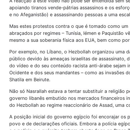
A reacção a este vídeo não pode ser entendida sem 
apoiando tiranos vende-pátrias assassinos e os esforç
e no Afeganistão) e assassinando pessoas a uma esc
Mas estes protestos contra o que é tomado como um in
abraçados por regimes – Tunísia, Iémen e Paquistão v
mesmo a sua soberania física aos EUA, bem como por 
Por exemplo, no Líbano, o Hezbollah organizou uma da
público devido às ameaças israelitas de assassinato, 
do vídeo e do seu conteúdo racista anti-árabe sejam 
Ocidente e dos seus mandantes – como as invasões do
Shatila em Beirute.
Não só Nasrallah estava a tentar substituir a religião
governo libanês embutido nos mercados financeiros int
do Hezbollah ao regime reaccionário de Assad, uma coi
A posição inicial do governo egípcio foi encorajar os 
povo e de declarações oficiais. Embora a polícia egíp