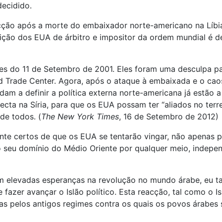
decidido.
acção após a morte do embaixador norte-americano na Líbi
sição dos EUA de árbitro e impositor da ordem mundial é 
 do 11 de Setembro de 2001. Eles foram uma desculpa par
ld Trade Center. Agora, após o ataque à embaixada e o ca
judam a definir a política externa norte-americana já estã
recta na Síria, para que os EUA possam ter “aliados no te
de todos. (
The New York Times
, 16 de Setembro de 2012)
te certos de que os EUA se tentarão vingar, não apenas po
 o seu domínio do Médio Oriente por qualquer meio, indep
 elevadas esperanças na revolução no mundo árabe, eu ta
azer avançar o Islão político. Esta reacção, tal como o I
as pelos antigos regimes contra os quais os povos árabes 