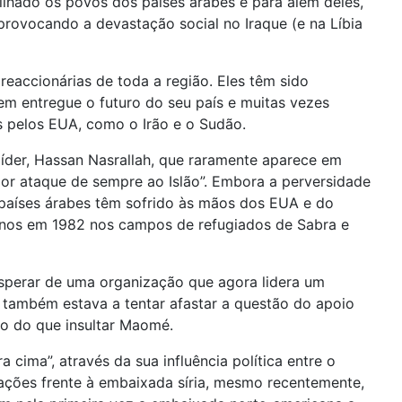
hado os povos dos países árabes e para além deles,
 provocando a devastação social no Iraque (e na Líbia
eaccionárias de toda a região. Eles têm sido
em entregue o futuro do seu país e muitas vezes
 pelos EUA, como o Irão e o Sudão.
líder, Hassan Nasrallah, que raramente aparece em
pior ataque de sempre ao Islão”. Embora a perversidade
 países árabes têm sofrido às mãos dos EUA e do
ianos em 1982 nos campos de refugiados de Sabra e
a esperar de uma organização que agora lidera um
o também estava a tentar afastar a questão do apoio
ão do que insultar Maomé.
 cima”, através da sua influência política entre o
stações frente à embaixada síria, mesmo recentemente,