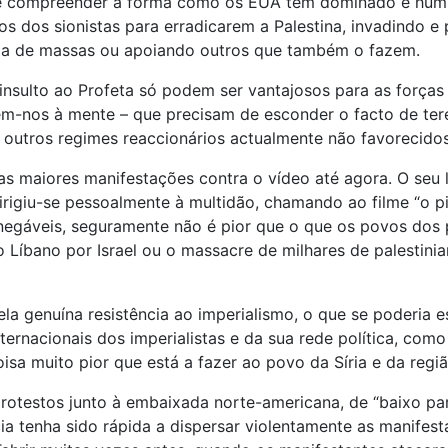
se compreender a forma como os EUA têm dominado e humil
os dos sionistas para erradicarem a Palestina, invadindo e
ala de massas ou apoiando outros que também o fazem.
sulto ao Profeta só podem ser vantajosos para as forças r
êm-nos à mente – que precisam de esconder o facto de ter
outros regimes reaccionários actualmente não favorecidos
s maiores manifestações contra o vídeo até agora. O seu 
dirigiu-se pessoalmente à multidão, chamando ao filme “o 
inegáveis, seguramente não é pior que o que os povos dos
 Líbano por Israel ou o massacre de milhares de palestin
 pela genuína resistência ao imperialismo, o que se poderi
ernacionais dos imperialistas e da sua rede política, com
sa muito pior que está a fazer ao povo da Síria e da regi
protestos junto à embaixada norte-americana, de “baixo para
cia tenha sido rápida a dispersar violentamente as manife