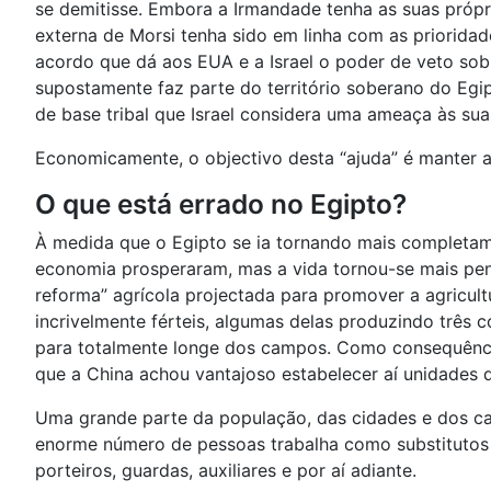
se demitisse. Embora a Irmandade tenha as suas própri
externa de Morsi tenha sido em linha com as priorida
acordo que dá aos EUA e a Israel o poder de veto sobr
supostamente faz parte do território soberano do Egi
de base tribal que Israel considera uma ameaça às suas
Economicamente, o objectivo desta “ajuda” é manter a 
O que está errado no Egipto?
À medida que o Egipto se ia tornando mais completame
economia prosperaram, mas a vida tornou-se mais pen
reforma” agrícola projectada para promover a agricultu
incrivelmente férteis, algumas delas produzindo três 
para totalmente longe dos campos. Como consequência, 
que a China achou vantajoso estabelecer aí unidades d
Uma grande parte da população, das cidades e dos ca
enorme número de pessoas trabalha como substitutos
porteiros, guardas, auxiliares e por aí adiante.