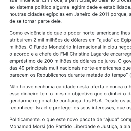
sua influência. Em troca, a participação dela no pro
ao sistema político alguma legitimidade e estabilidad
noutras cidades egípcias em Janeiro de 2011 porque, 
de se tornar parte dele.
Como evidência de que o poder norte-americano lhes 
atribuírem 2 mil milhões de dólares em “ajuda” ao Egi
milhões. O Fundo Monetário Internacional iniciou ne
o acordo e a chefe do FMI Christine Lagarde encarr
empréstimo de 200 milhões de dólares de juros. O go
das 49 principais multinacionais norte-americanas que
parecem os Republicanos durante metade do tempo” (
Não houve nenhuma caridade nesta oferta e nunca o h
esse dinheiro tem o mesmo objectivo que o dinheiro d
gendarme regional de confiança dos EUA. Desde os a
reconhecer Israel e proteger os seus interesses, que o
Politicamente, o que este novo pacote de “ajuda” comp
Mohamed Morsi (do Partido Liberdade e Justiça, a ala 