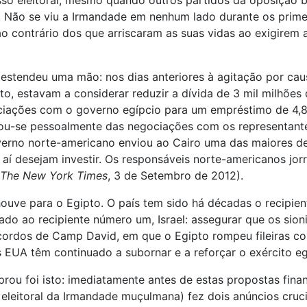
cesso eleitoral, mesmo quando outros partidos da oposição 
e. Não se viu a Irmandade em nenhum lado durante os prime
ao contrário dos que arriscaram as suas vidas ao exigirem
estendeu uma mão: nos dias anteriores à agitação por cau
pto, estavam a considerar reduzir a dívida de 3 mil milhõe
gociações com o governo egípcio para um empréstimo de 4,
egou-se pessoalmente das negociações com os representan
verno norte-americano enviou ao Cairo uma das maiores d
 aí desejam investir. Os responsáveis norte-americanos jo
The New York Times
, 3 de Setembro de 2012).
ouve para o Egipto. O país tem sido há décadas o recipie
ado ao recipiente número um, Israel: assegurar que os sio
cordos de Camp David, em que o Egipto rompeu fileiras c
s EUA têm continuado a subornar e a reforçar o exército eg
rou foi isto: imediatamente antes de estas propostas finan
eleitoral da Irmandade muçulmana) fez dois anúncios crucia