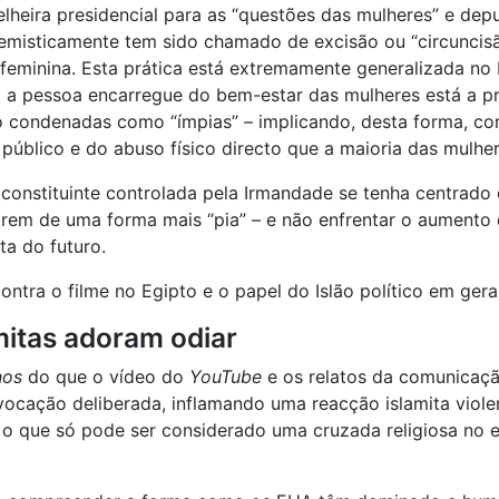
eira presidencial para as “questões das mulheres” e depu
misticamente tem sido chamado de excisão ou “circuncisão 
 feminina. Esta prática está extremamente generalizada no
, a pessoa encarregue do bem-estar das mulheres está a p
 condenadas como “ímpias” – implicando, desta forma, co
público e do abuso físico directo que a maioria das mulher
constituinte controlada pela Irmandade se tenha centrado
irem de uma forma mais “pia” – e não enfrentar o aumento
ta do futuro.
ntra o filme no Egipto e o papel do Islão político em geral
amitas adoram odiar
nos
do que o vídeo do
YouTube
e os relatos da comunicação
vocação deliberada, inflamando uma reacção islamita violen
 o que só pode ser considerado uma cruzada religiosa no e