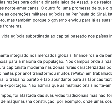
as razões para odiar a dinastia laica de Assad, é de realç
des norte-americanas. O outro foi uma promessa de que o g
e as operações militares egípcias na Península do Sinai. I
pto, mas também porque o governo enviou para lá as suas 
 fronteiras.
vida egípcia subordinada ao capital baseado nos países imp
nte integrado nos mercados globais, financeiros e de bens
osa para a maioria da população. Nos campos onde ainda
ra capitalista moderna nas zonas rurais caracterizadas por
colheitas por ano) transformou muitos
fellahin
em trabalhado
o trabalho barato é tão abundante para as fábricas têxtei
e exportação. Não admira que as multinacionais norte-amer
mpos, foi afastada das suas vidas tradicionais mas não f
 de máquinas (na construção, por exemplo, onde umas cos