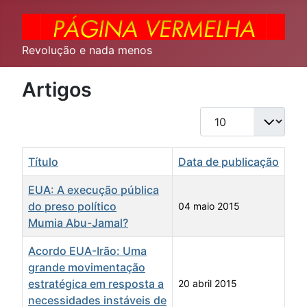
Revolução e nada menos
Artigos
Qtd. a exibir
Título
Data de publicação
EUA: A execução pública
do preso político
04 maio 2015
Mumia Abu-Jamal?
Acordo EUA-Irão: Uma
grande movimentação
estratégica em resposta a
20 abril 2015
necessidades instáveis de