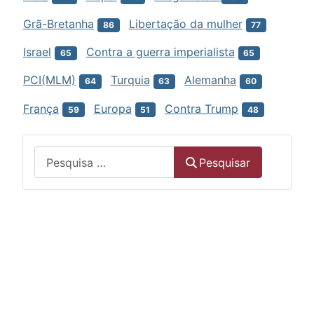
Grã-Bretanha
Libertação da mulher
86
77
Israel
Contra a guerra imperialista
65
65
PCI(MLM)
Turquia
Alemanha
64
63
60
França
Europa
Contra Trump
59
51
48
Menu
Pesquisar