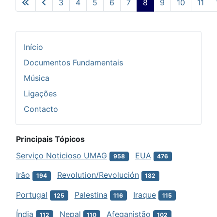
3
4
5
6
7
8
9
10
11
Pág. 8 de 35
Início
Documentos Fundamentais
Música
Ligações
Contacto
Principais Tópicos
Serviço Noticioso UMAG
EUA
958
476
Irão
Revolution/Revolución
194
182
Portugal
Palestina
Iraque
125
116
115
Índia
Nepal
Afeganistão
112
110
102