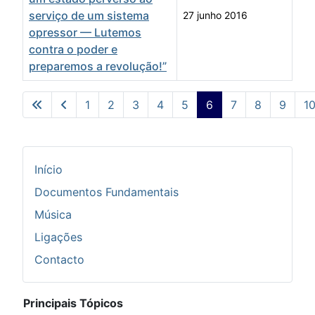
serviço de um sistema
27 junho 2016
opressor — Lutemos
contra o poder e
preparemos a revolução!”
Artigos
1
2
3
4
5
6
7
8
9
1
Pág. 6 de 35
Início
Documentos Fundamentais
Música
Ligações
Contacto
Principais Tópicos