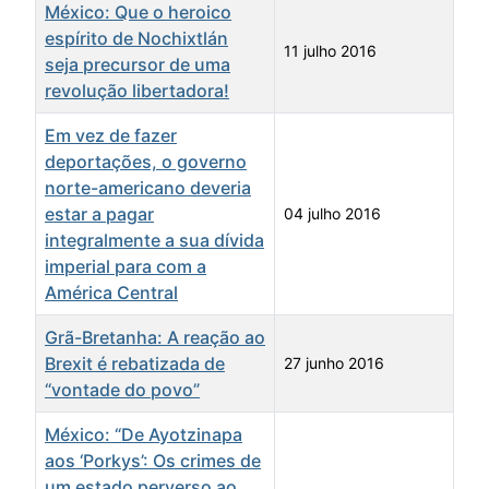
México: Que o heroico
espírito de Nochixtlán
11 julho 2016
seja precursor de uma
revolução libertadora!
Em vez de fazer
deportações, o governo
norte-americano deveria
estar a pagar
04 julho 2016
integralmente a sua dívida
imperial para com a
América Central
Grã-Bretanha: A reação ao
Brexit é rebatizada de
27 junho 2016
“vontade do povo”
México: “De Ayotzinapa
aos ‘Porkys’: Os crimes de
um estado perverso ao