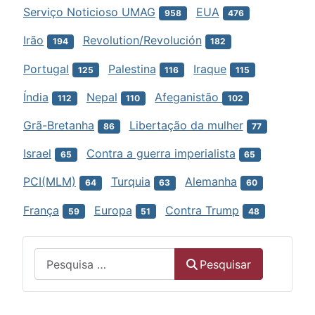
Serviço Noticioso UMAG
EUA
958
476
Irão
Revolution/Revolución
194
182
Portugal
Palestina
Iraque
125
116
115
Índia
Nepal
Afeganistão
112
110
102
Grã-Bretanha
Libertação da mulher
86
77
Israel
Contra a guerra imperialista
65
65
PCI(MLM)
Turquia
Alemanha
64
63
60
França
Europa
Contra Trump
59
51
48
Menu
Pesquisar