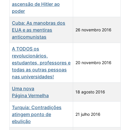
ascensão de Hitler ao
poder
Cuba: As manobras dos
EUA e as mentiras
26 novembro 2016
anticomunistas
A TODOS os
revolucionários,
estudantes, professores e
20 novembro 2016
todas as outras pessoas
nas universidades!
Uma nova
18 agosto 2016
Página Vermelha
Turquia: Contradições
atingem ponto de
21 julho 2016
ebulição