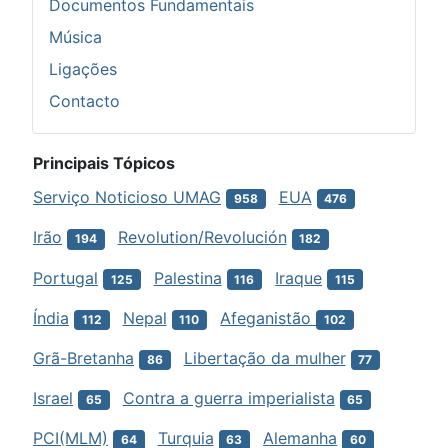
Documentos Fundamentais
Música
Ligações
Contacto
Principais Tópicos
Serviço Noticioso UMAG
EUA
958
476
Irão
Revolution/Revolución
194
182
Portugal
Palestina
Iraque
125
116
115
Índia
Nepal
Afeganistão
112
110
102
Grã-Bretanha
Libertação da mulher
86
77
Israel
Contra a guerra imperialista
65
65
PCI(MLM)
Turquia
Alemanha
64
63
60