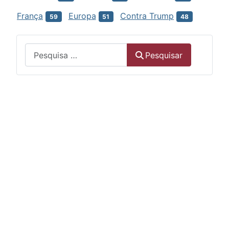
França
Europa
Contra Trump
59
51
48
Menu
Pesquisar