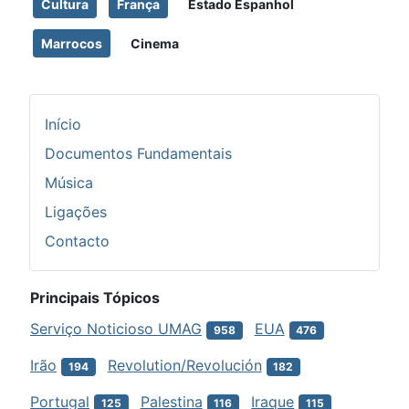
Cultura
França
Estado Espanhol
Marrocos
Cinema
Início
Documentos Fundamentais
Música
Ligações
Contacto
Principais Tópicos
Serviço Noticioso UMAG
EUA
958
476
Irão
Revolution/Revolución
194
182
Portugal
Palestina
Iraque
125
116
115