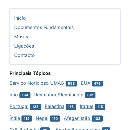
Início
Documentos Fundamentais
Música
Ligações
Contacto
Principais Tópicos
Serviço Noticioso UMAG
EUA
958
476
Irão
Revolution/Revolución
194
182
Portugal
Palestina
Iraque
125
116
115
Índia
Nepal
Afeganistão
112
110
102
Grã-Bretanha
Libertação da mulher