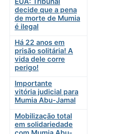
EUA: Tribunal
decide que a pena
de morte de Mumia
é ilegal
Há 22 anos em
prisão solitária! A
vida dele corre
perigo!
Importante
vitória judicial para
Mumia Abu-Jamal
Mobilização total
em solidariedade
com Mumia Abu-