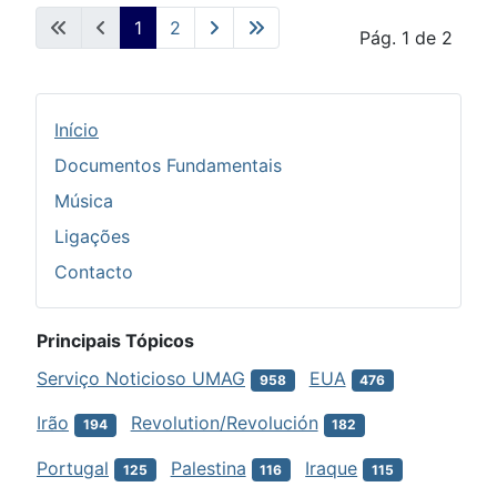
1
2
Pág. 1 de 2
Início
Documentos Fundamentais
Música
Ligações
Contacto
Principais Tópicos
Serviço Noticioso UMAG
EUA
958
476
Irão
Revolution/Revolución
194
182
Portugal
Palestina
Iraque
125
116
115