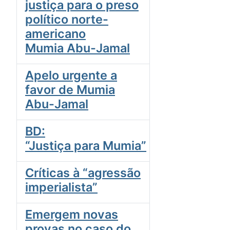
justiça para o preso
político norte-
americano
Mumia Abu-Jamal
Apelo urgente a
favor de Mumia
Abu-Jamal
BD:
“Justiça para Mumia”
Críticas à “agressão
imperialista”
Emergem novas
provas no caso do