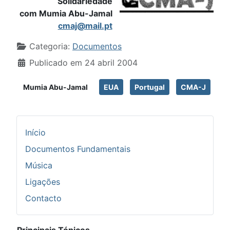
Solidariedade
com Mumia Abu-Jamal
cmaj@mail.pt
Detalhes
Categoria:
Documentos
Publicado em 24 abril 2004
Mumia Abu-Jamal
EUA
Portugal
CMA-J
Início
Documentos Fundamentais
Música
Ligações
Contacto