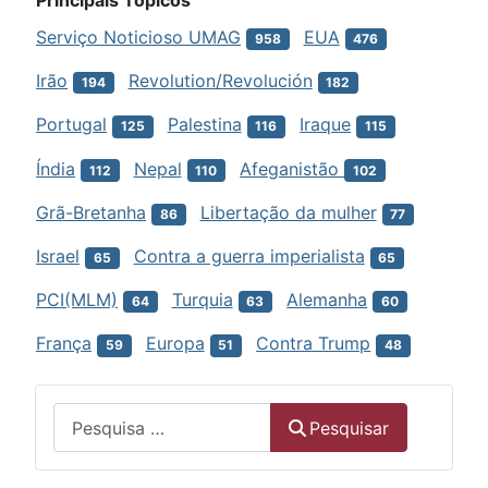
Principais Tópicos
Serviço Noticioso UMAG
EUA
958
476
Irão
Revolution/Revolución
194
182
Portugal
Palestina
Iraque
125
116
115
Índia
Nepal
Afeganistão
112
110
102
Grã-Bretanha
Libertação da mulher
86
77
Israel
Contra a guerra imperialista
65
65
PCI(MLM)
Turquia
Alemanha
64
63
60
França
Europa
Contra Trump
59
51
48
Menu
Pesquisar